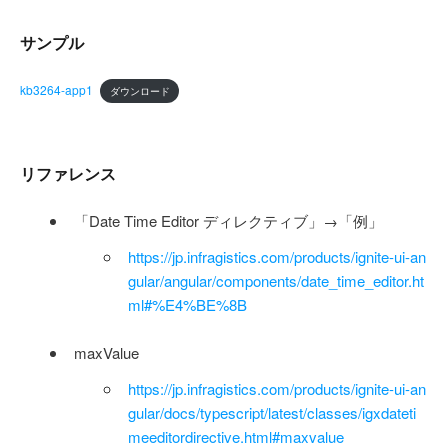
サンプル
kb3264-app1
ダウンロード
リファレンス
「Date Time Editor ディレクティブ」→「例」
https://jp.infragistics.com/products/ignite-ui-an
gular/angular/components/date_time_editor.ht
ml#%E4%BE%8B
maxValue
https://jp.infragistics.com/products/ignite-ui-an
gular/docs/typescript/latest/classes/igxdateti
meeditordirective.html#maxvalue