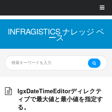
INFRAGISTICS ナレッジ ベ
ース
IgxDateTimeEditorディレクテ
ィブで最大値と最小値を指定す
る。