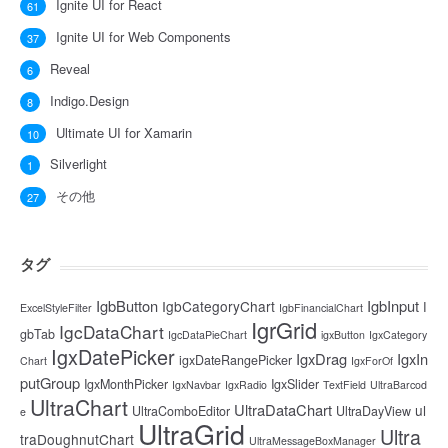
Ignite UI for React
61
Ignite UI for Web Components
37
Reveal
6
Indigo.Design
8
Ultimate UI for Xamarin
10
Silverlight
1
その他
27
タグ
IgbButton
IgbInput
IgbCategoryChart
I
ExcelStyleFilter
IgbFinancialChart
IgrGrid
IgcDataChart
gbTab
IgcDataPieChart
igxButton
IgxCategory
IgxDatePicker
IgxDrag
IgxIn
igxDateRangePicker
Chart
IgxForOf
putGroup
IgxMonthPicker
IgxSlider
IgxNavbar
IgxRadio
TextField
UltraBarcod
UltraChart
UltraDataChart
ul
UltraComboEditor
UltraDayView
e
UltraGrid
Ultra
traDoughnutChart
UltraMessageBoxManager