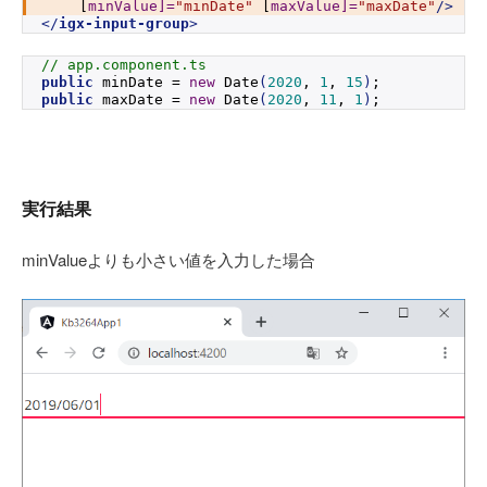
    [
minValue]
=
"minDate"
 [
maxValue]
=
"maxDate"
/>
</
igx-input-group
>
// app.component.ts
public
 minDate = 
new
Date
(
2020
, 
1
, 
15
)
;
public
 maxDate = 
new
Date
(
2020
, 
11
, 
1
)
;
実行結果
minValueよりも小さい値を入力した場合