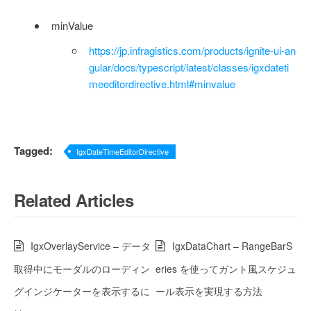
minValue
https://jp.infragistics.com/products/ignite-ui-an
gular/docs/typescript/latest/classes/igxdateti
meeditordirective.html#minvalue
Tagged:
IgxDateTimeEditorDirective
Related Articles
IgxOverlayService – データ
IgxDataChart – RangeBarS
取得中にモーダルのローディン
eries を使ってガント風スケジュ
グインジケーターを表示するに
ール表示を実現する方法