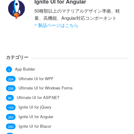
Ignite UI for Angular
50種類以上のマテリアルデザイン準拠、軽
量、高機能、Angular対応コンポーネント
»
製品ページはこちら
カテゴリー
App Builder
1
Ultimate UI for WPF
334
Ultimate UI for Windows Forms
208
Ultimate UI for ASP.NET
80
Ignite UI for jQuery
143
Ignite UI for Angular
262
Ignite UI for Blazor
200