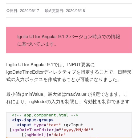
公開日:
2020/06/17
最終更新日:
2020/06/18
Ignite UI for Angular 9.1.2 バージョン時点での情報
に基づいています。
Ingite UI for Angular 9.1では、INPUT要素に
IgxDateTimeEditorディレクティブを指定することで、日時形
式の入力ボックスを作成することが可能になりました。
最小値はminValue、最大値はmaxValueで指定できます。こ
れにより、ngModelの入力を制限し、有効性を制御できます
<!-- app.component.html -->
<
igx-input-group
>
<
input
type
=
"text"
 igxInput 
[
igxDateTimeEditor]
=
"'yyyy/MM/dd'"
    [(
ngModel)]
=
"date"