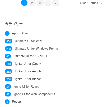
Older Entries →
1
2
3
›
»
カテゴリー
App Builder
1
Ultimate UI for WPF
334
Ultimate UI for Windows Forms
208
Ultimate UI for ASP.NET
80
Ignite UI for jQuery
143
Ignite UI for Angular
262
Ignite UI for Blazor
200
Ignite UI for React
61
Ignite UI for Web Components
37
Reveal
6