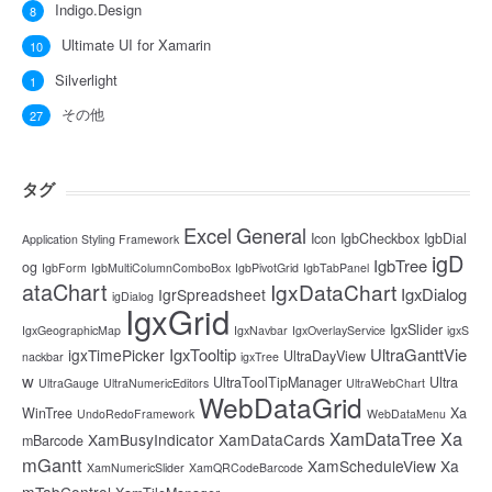
Indigo.Design
8
Ultimate UI for Xamarin
10
Silverlight
1
その他
27
タグ
Excel
General
Icon
IgbCheckbox
IgbDial
Application Styling Framework
igD
IgbTree
og
IgbForm
IgbMultiColumnComboBox
IgbPivotGrid
IgbTabPanel
ataChart
IgxDataChart
IgxDialog
IgrSpreadsheet
igDialog
IgxGrid
IgxSlider
IgxGeographicMap
IgxNavbar
IgxOverlayService
igxS
IgxTooltip
UltraGanttVie
igxTimePicker
UltraDayView
nackbar
igxTree
w
UltraToolTipManager
Ultra
UltraGauge
UltraNumericEditors
UltraWebChart
WebDataGrid
WinTree
Xa
UndoRedoFramework
WebDataMenu
Xa
XamDataTree
XamBusyIndicator
XamDataCards
mBarcode
mGantt
XamScheduleView
Xa
XamNumericSlider
XamQRCodeBarcode