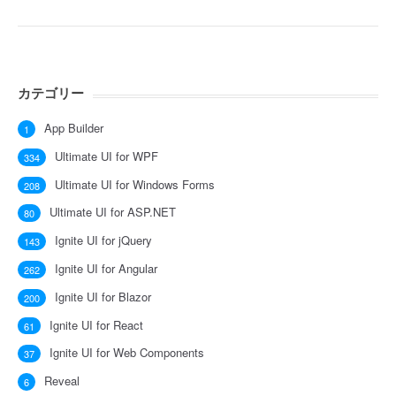
カテゴリー
App Builder
1
Ultimate UI for WPF
334
Ultimate UI for Windows Forms
208
Ultimate UI for ASP.NET
80
Ignite UI for jQuery
143
Ignite UI for Angular
262
Ignite UI for Blazor
200
Ignite UI for React
61
Ignite UI for Web Components
37
Reveal
6