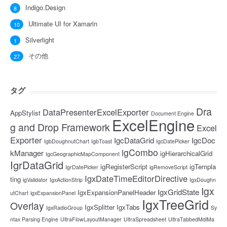
Indigo.Design
8
Ultimate UI for Xamarin
10
Silverlight
1
その他
27
タグ
Dra
DataPresenterExcelExporter
AppStylist
Document Engine
ExcelEngine
g and Drop Framework
Excel
Exporter
IgcDataGrid
IgcDoc
IgbDoughnutChart
IgbToast
IgcDatePicker
igCombo
kManager
igHierarchicalGrid
IgcGeographicMapComponent
IgrDataGrid
igRegisterScript
igTempla
IgrDatePicker
igRemoveScript
IgxDateTimeEditorDirective
ting
igValidator
IgxActionStrip
IgxDoughn
Igx
IgxGridState
IgxExpansionPanelHeader
utChart
igxExpansionPanel
IgxTreeGrid
Overlay
IgxSplitter
IgxTabs
IgxRadioGroup
Sy
ntax Parsing Engine
UltraFlowLayoutManager
UltraSpreadsheet
UltraTabbedMdiMa