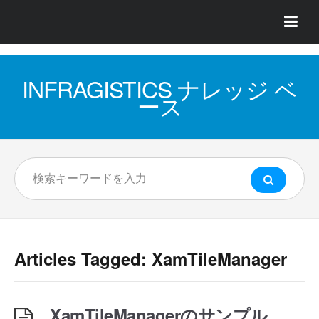
INFRAGISTICS ナレッジ ベ
ース
Articles Tagged: XamTileManager
XamTileManagerのサンプル