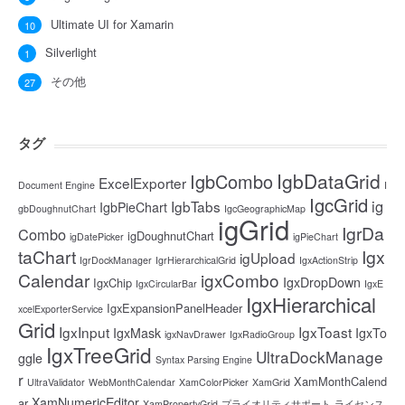
Ultimate UI for Xamarin
10
Silverlight
1
その他
27
タグ
IgbDataGrid
IgbCombo
ExcelExporter
Document Engine
I
IgcGrid
ig
IgbTabs
IgbPieChart
gbDoughnutChart
IgcGeographicMap
igGrid
IgrDa
Combo
igDoughnutChart
igDatePicker
igPieChart
taChart
Igx
igUpload
IgrDockManager
IgrHierarchicalGrid
IgxActionStrip
Calendar
igxCombo
IgxDropDown
IgxChip
IgxCircularBar
IgxE
IgxHierarchical
IgxExpansionPanelHeader
xcelExporterService
Grid
IgxInput
IgxToast
IgxMask
IgxTo
igxNavDrawer
IgxRadioGroup
IgxTreeGrid
UltraDockManage
ggle
Syntax Parsing Engine
r
XamMonthCalend
UltraValidator
WebMonthCalendar
XamColorPicker
XamGrid
XamNumericEditor
ar
XamPropertyGrid
プライオリティサポート
ライセンス