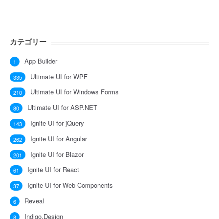
カテゴリー
App Builder
1
Ultimate UI for WPF
335
Ultimate UI for Windows Forms
210
Ultimate UI for ASP.NET
80
Ignite UI for jQuery
143
Ignite UI for Angular
262
Ignite UI for Blazor
201
Ignite UI for React
61
Ignite UI for Web Components
37
Reveal
6
Indigo.Design
8