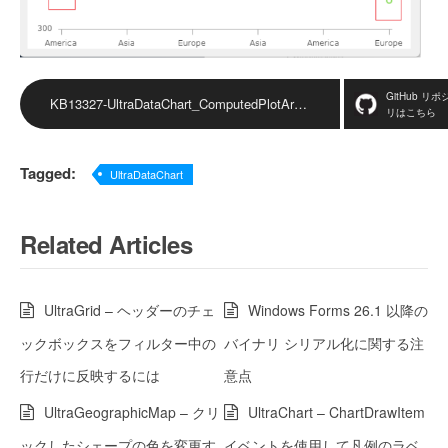
GitHub リポ
KB13327-UltraDataChart_ComputedPlotAreaMarginMode ダウンロード
リはこちら
Tagged:
UltraDataChart
Related Articles
UltraGrid – ヘッダーのチェ
Windows Forms 26.1 以降の
ックボックスをフィルター中の
バイナリ シリアル化に関する注
行だけに反映するには
意点
UltraGeographicMap – クリ
UltraChart – ChartDrawItem
ックしたシェープの色を変更す
イベントを使用して凡例のラベ