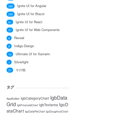
Ignite UI for Angular
262
Ignite UI for Blazor
200
Ignite UI for React
61
Ignite UI for Web Components
37
Reveal
6
Indigo.Design
8
Ultimate UI for Xamarin
10
Silverlight
1
その他
27
タグ
IgbData
IgbCategoryChart
AppBuilder
Grid
IgcD
IgbTextarea
IgbFinancialChart
ataChart
IgcDataPieChart
IgcDoughnutChart