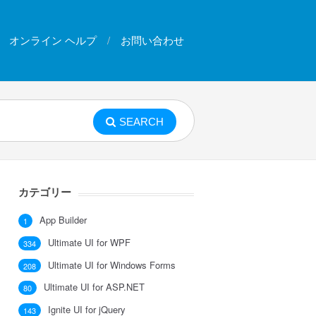
オンライン ヘルプ
お問い合わせ
SEARCH
カテゴリー
App Builder
1
Ultimate UI for WPF
334
Ultimate UI for Windows Forms
208
Ultimate UI for ASP.NET
80
Ignite UI for jQuery
143