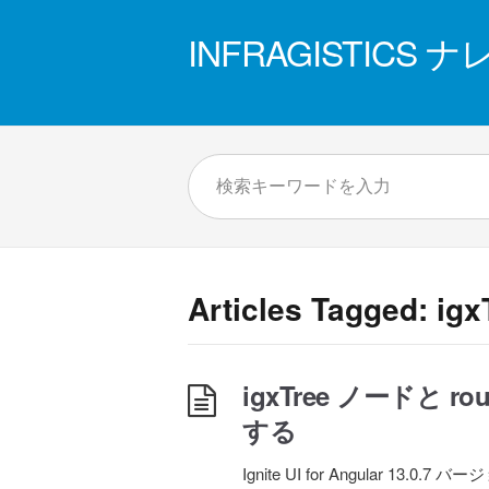
INFRAGISTICS
Articles Tagged: igx
igxTree ノードと 
する
Ignite UI for Angular 1