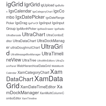
igGrid
IgrGrid
igUpload
igxButto
IgxCalendar
igxCo
n
IgxCategoryChart
IgxDatePicker
mbo
igxDateRange
IgxDrag
IgxInput
IgxInput
Picker
IgxForOf
Group
IgxMonthPicker
igxNavDrawer
IgxRadio
UltraChart
UltraComboE
UltraBarcode
UltraDockManag
UltraDataChart
ditor
UltraGri
er
ultraDoughnutChart
d
UltraTimeli
UltraMessageBoxManager
neView
UltraTree
UltraWinEditors
UltraZo
WebHierarchicalDataGrid
omPanel
WebMonth
Xam
XamCategoryChart
Calendar
XamData
DataChart
Grid
Xa
XamDateTimeEditor
mDockManager
XamMultiColumnC
omboEditor
XamTimeline