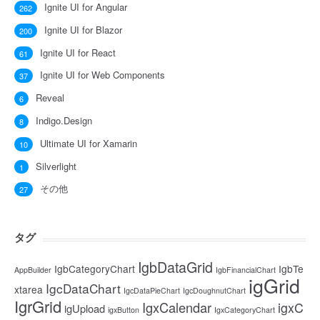
Ignite UI for Angular
262
Ignite UI for Blazor
200
Ignite UI for React
61
Ignite UI for Web Components
37
Reveal
6
Indigo.Design
8
Ultimate UI for Xamarin
10
Silverlight
1
その他
27
タグ
IgbDataGrid
IgbCategoryChart
IgbTe
AppBuilder
IgbFinancialChart
igGrid
IgcDataChart
xtarea
IgcDataPieChart
IgcDoughnutChart
IgrGrid
IgxCalendar
igxC
igUpload
igxButton
IgxCategoryChart