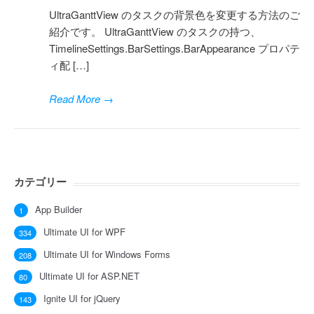
UltraGanttView のタスクの背景色を変更する方法のご
紹介です。 UltraGanttView のタスクの持つ、
TimelineSettings.BarSettings.BarAppearance プロパテ
ィ配 […]
Read More
→
カテゴリー
App Builder
1
Ultimate UI for WPF
334
Ultimate UI for Windows Forms
208
Ultimate UI for ASP.NET
80
Ignite UI for jQuery
143