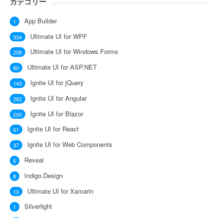
カテゴリー
App Builder
1
Ultimate UI for WPF
334
Ultimate UI for Windows Forms
208
Ultimate UI for ASP.NET
80
Ignite UI for jQuery
143
Ignite UI for Angular
262
Ignite UI for Blazor
200
Ignite UI for React
61
Ignite UI for Web Components
37
Reveal
6
Indigo.Design
8
Ultimate UI for Xamarin
10
Silverlight
1