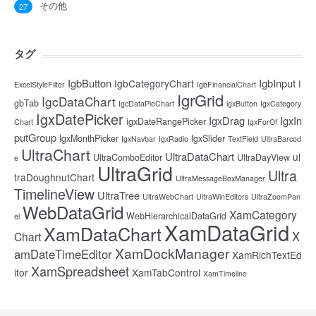
その他
27
タグ
IgbButton
IgbInput
IgbCategoryChart
I
ExcelStyleFilter
IgbFinancialChart
IgrGrid
IgcDataChart
gbTab
IgcDataPieChart
igxButton
IgxCategory
IgxDatePicker
IgxDrag
IgxIn
igxDateRangePicker
Chart
IgxForOf
putGroup
IgxMonthPicker
IgxSlider
IgxNavbar
IgxRadio
TextField
UltraBarcod
UltraChart
UltraDataChart
ul
UltraComboEditor
UltraDayView
e
UltraGrid
Ultra
traDoughnutChart
UltraMessageBoxManager
TimelineView
UltraTree
UltraWebChart
UltraWinEditors
UltraZoomPan
WebDataGrid
XamCategory
WebHierarchicalDataGrid
el
XamDataGrid
XamDataChart
X
Chart
XamDockManager
amDateTimeEditor
XamRichTextEd
XamSpreadsheet
itor
XamTabControl
XamTimeline