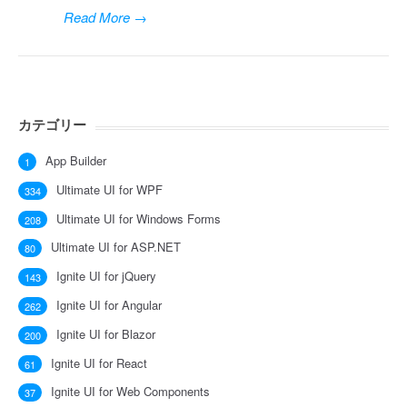
Read More
→
カテゴリー
App Builder
1
Ultimate UI for WPF
334
Ultimate UI for Windows Forms
208
Ultimate UI for ASP.NET
80
Ignite UI for jQuery
143
Ignite UI for Angular
262
Ignite UI for Blazor
200
Ignite UI for React
61
Ignite UI for Web Components
37