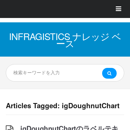
INFRAGISTICS ナレッジ ベ
ース
Articles Tagged: igDoughnutChart
igDoughnutChartのラベルテキ