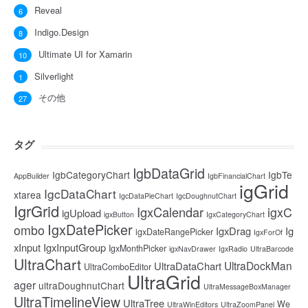
Reveal
6
Indigo.Design
8
Ultimate UI for Xamarin
10
Silverlight
1
その他
27
タグ
IgbDataGrid
IgbCategoryChart
IgbTe
AppBuilder
IgbFinancialChart
igGrid
IgcDataChart
xtarea
IgcDataPieChart
IgcDoughnutChart
IgrGrid
IgxCalendar
igxC
igUpload
igxButton
IgxCategoryChart
IgxDatePicker
ombo
IgxDrag
Ig
igxDateRangePicker
IgxForOf
xInput
IgxInputGroup
IgxMonthPicker
igxNavDrawer
IgxRadio
UltraBarcode
UltraChart
UltraDockMan
UltraDataChart
UltraComboEditor
UltraGrid
ager
ultraDoughnutChart
UltraMessageBoxManager
UltraTimelineView
UltraTree
We
UltraWinEditors
UltraZoomPanel