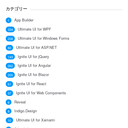
カテゴリー
App Builder
1
Ultimate UI for WPF
334
Ultimate UI for Windows Forms
208
Ultimate UI for ASP.NET
80
Ignite UI for jQuery
143
Ignite UI for Angular
262
Ignite UI for Blazor
200
Ignite UI for React
61
Ignite UI for Web Components
37
Reveal
6
Indigo.Design
8
Ultimate UI for Xamarin
10