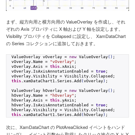
まず、縦方向用と横方向用の ValueOverlay を作成し、それ
ぞれの Axis プロパティに X 軸および Y 軸を設定します。
Visibility プロパティを Collapsed に設定し、 XamDataChart
の Series コレクションに追加しておきます。
ValueOverlay vOverlay = 
new
ValueOverlay
()
;
vOverlay.
Name
 = 
"vOverlay"
;
vOverlay.
Axis
 = 
this
.
xAxis
;
vOverlay.
IsAxisAnnotationEnabled
 = 
true
;
vOverlay.
Visibility
 = Visibility.
Collapsed
;
this
.
xamDataChart1
.
Series
.
Add
(
vOverlay
)
;
ValueOverlay hOverlay = 
new
ValueOverlay
()
;
hOverlay.
Name
 = 
"hOverlay"
;
hOverlay.
Axis
 = 
this
.
yAxis
;
hOverlay.
IsAxisAnnotationEnabled
 = 
true
;
hOverlay.
Visibility
 = Visibility.
Collapsed
;
this
.
xamDataChart1
.
Series
.
Add
(
hOverlay
)
;
次に、XamDataChart の PlotAreaClicked イベントをハンド
リングし、イベント引数から取得したクリック地点の X と Y