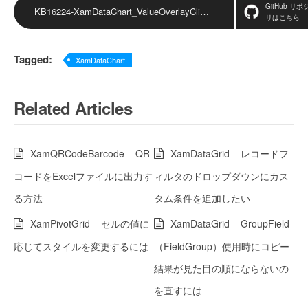
GitHub リポ
KB16224-XamDataChart_ValueOverlayClicked ダウンロード
リはこちら
Tagged:
XamDataChart
Related Articles
XamQRCodeBarcode – QR
XamDataGrid – レコードフ
コードをExcelファイルに出力す
ィルタのドロップダウンにカス
る方法
タム条件を追加したい
XamPivotGrid – セルの値に
XamDataGrid – GroupField
応じてスタイルを変更するには
（FieldGroup）使用時にコピー
結果が見た目の順にならないの
を直すには