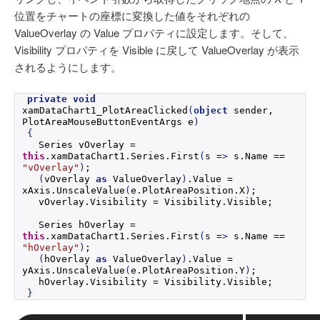
位置をチャートの座標に変換した値をそれぞれの
ValueOverlay の Value プロパティに設定します。そして、
Visibility プロパティを Visible に戻して ValueOverlay が表示
されるようにします。
private
void
xamDataChart1_PlotAreaClicked
(
object
 sender, 
PlotAreaMouseButtonEventArgs e
)
{
  Series vOverlay = 
this
.
xamDataChart1
.
Series
.
First
(
s =
>
 s.
Name
 == 
"vOverlay"
)
;
(
vOverlay 
as
 ValueOverlay
)
.
Value
 = 
xAxis.
UnscaleValue
(
e.
PlotAreaPosition
.
X
)
;
  vOverlay.
Visibility
 = Visibility.
Visible
;
  Series hOverlay = 
this
.
xamDataChart1
.
Series
.
First
(
s =
>
 s.
Name
 == 
"hOverlay"
)
;
(
hOverlay 
as
 ValueOverlay
)
.
Value
 = 
yAxis.
UnscaleValue
(
e.
PlotAreaPosition
.
Y
)
;
  hOverlay.
Visibility
 = Visibility.
Visible
;
}