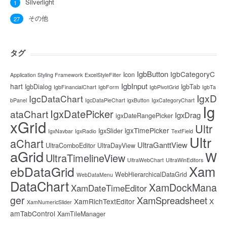
Silverlight
1
その他
27
タグ
IgbButton
IgbCategoryC
Icon
Application Styling Framework
ExcelStyleFilter
IgbInput
hart
IgbDialog
IgbTab
IgbFinancialChart
IgbForm
IgbPivotGrid
IgbTa
IgxD
IgcDataChart
bPanel
IgcDataPieChart
igxButton
IgxCategoryChart
Ig
IgxDatePicker
ataChart
IgxDrag
igxDateRangePicker
xGrid
Ultr
igxTimePicker
IgxSlider
IgxNavbar
IgxRadio
TextField
Ultr
aChart
UltraGanttView
UltraComboEditor
UltraDayView
aGrid
W
UltraTimelineView
UltraWebChart
UltraWinEditors
Xam
ebDataGrid
WebHierarchicalDataGrid
WebDataMenu
DataChart
XamDockMana
XamDateTimeEditor
ger
XamSpreadsheet
XamRichTextEditor
X
XamNumericSlider
amTabControl
XamTileManager