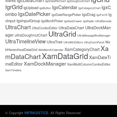
IgcDataChart
xtarea
IgcDataPieChart
IgcDoughnutChart
IgrGrid
IgxCalendar
igxC
igUpload
igxButton
IgxCategoryChart
IgxDatePicker
ombo
IgxDrag
Ig
igxDateRangePicker
IgxForOf
xInput
IgxInputGroup
IgxMonthPicker
igxNavDrawer
IgxRadio
UltraBarcode
UltraChart
UltraDockMan
UltraDataChart
UltraComboEditor
UltraGrid
ager
ultraDoughnutChart
UltraMessageBoxManager
UltraTimelineView
UltraTree
We
UltraWinEditors
UltraZoomPanel
Xa
XamCategoryChart
bHierarchicalDataGrid
WebMonthCalendar
XamDataGrid
mDataChart
XamDateTi
XamDockManager
meEditor
XamMultiColumnComboEditor
XamTimeline
© Copyright
INFRAGISTICS
. All Rights Reserved