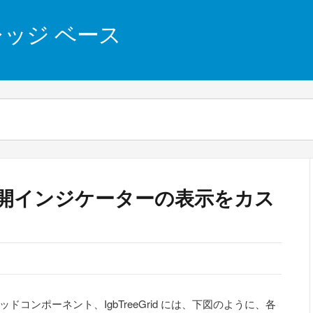
 ナレッジ ベース
d – 展開インジケーターの表示をカス
ツリーグリッドコンポーネント、IgbTreeGrid には、下図のように、各