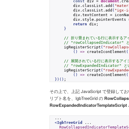
const
 div = 
document
.
cre
        div.
classList
.
add
(
"mater
        div.
classList
.
add
(
"igx-i
        div.
textContent
 = iconNa
        div.
style
.
pointerEvents
 
return
 div;
}
// 折り畳まれている行に表示するア
// "rowCollapsedIndicato
igRegisterScript
(
"rowCollaps
(
)
=>
createIconElement
(
// 展開されている行に表示するアイ
// "rowExpandedIndicator
igRegisterScript
(
"rowExpande
(
)
=>
createIconElement
(
}
)
(
)
;
その上で、上記 JavaScript で登
リプト名を、IgbTreeGrid の
RowCollapse
RowExpandedIndicatorTemplateScript
...
<
IgbTreeGrid
 ...
RowCollapsedIndicatorTemplateS