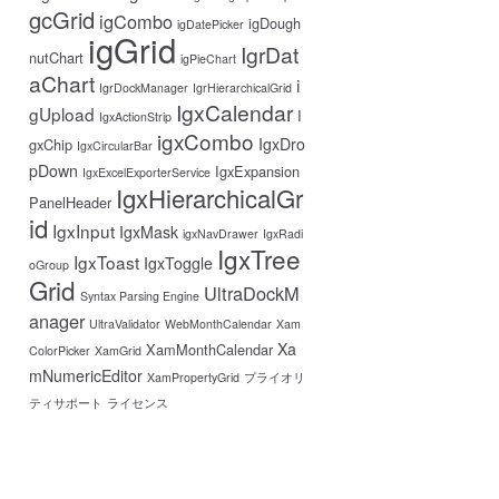
gcGrid
igCombo
igDough
igDatePicker
igGrid
IgrDat
nutChart
igPieChart
aChart
i
IgrDockManager
IgrHierarchicalGrid
IgxCalendar
gUpload
I
IgxActionStrip
igxCombo
IgxDro
gxChip
IgxCircularBar
pDown
IgxExpansion
IgxExcelExporterService
IgxHierarchicalGr
PanelHeader
id
IgxInput
IgxMask
igxNavDrawer
IgxRadi
IgxTree
IgxToast
IgxToggle
oGroup
Grid
UltraDockM
Syntax Parsing Engine
anager
UltraValidator
WebMonthCalendar
Xam
Xa
XamMonthCalendar
ColorPicker
XamGrid
mNumericEditor
XamPropertyGrid
プライオリ
ティサポート
ライセンス