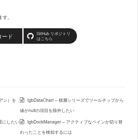
ます。
GitHub リポジトリ
ロード
はこちら
ディアン）を
IgbDataChart – 積層シリーズでツールチップから
値がnullの項目を除外したい
配置にしたい
IgbDockManager – アクティブなペインが切り替
わったことを検知するには