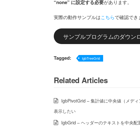
“none” に設定する必要
があります。
実際の動作サンプルは
こちら
で確認でき
サンプルプログラムのダウン
Tagged:
IgbTreeGrid
Related Articles
IgbPivotGrid – 集計値に中央値（メ
表示したい
IgbGrid – ヘッダーのテキストを中央