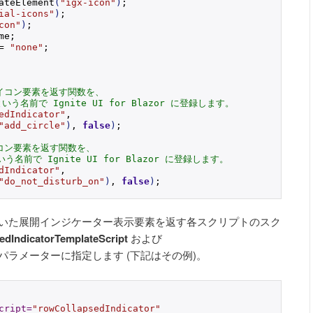
ateElement
(
"igx-icon"
)
;
ial-icons"
)
;
con"
)
;
me;
= 
"none"
;
イコン要素を返す関数を、
r" という名前で Ignite UI for Blazor に登録します。
edIndicator"
, 
"add_circle"
)
, 
false
)
;
コン要素を返す関数を、
" という名前で Ignite UI for Blazor に登録します。
dIndicator"
, 
"do_not_disturb_on"
)
, 
false
)
;
録しておいた展開インジケーター表示要素を返す各スクリプトのスク
dIndicatorTemplateScript
および
パラメーターに指定します (下記はその例)。
cript
=
"rowCollapsedIndicator"