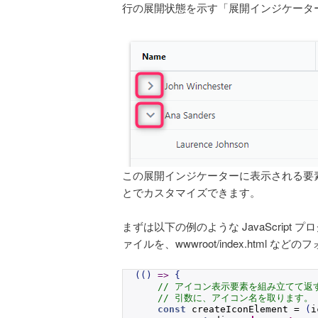
行の展開状態を示す「展開インジケータ
この展開インジケーターに表示される要素は、
とでカスタマイズできます。
まずは以下の例のような JavaScript プロ
ァイルを、wwwroot/index.html 
(
(
)
=>
{
// アイコン表示要素を組み立てて返
// 引数に、アイコン名を取ります。
const
 createIconElement = 
(
i