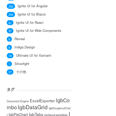
Ignite UI for Angular
262
Ignite UI for Blazor
200
Ignite UI for React
61
Ignite UI for Web Components
37
Reveal
6
Indigo.Design
8
Ultimate UI for Xamarin
10
Silverlight
1
その他
27
タグ
IgbCo
ExcelExporter
Document Engine
IgbDataGrid
mbo
IgbDoughnutChar
I
IgbTabs
IgbPieChart
t
IgcGeographicMap