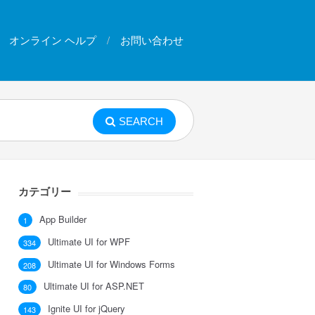
オンライン ヘルプ
お問い合わせ
SEARCH
カテゴリー
App Builder
1
Ultimate UI for WPF
334
Ultimate UI for Windows Forms
208
Ultimate UI for ASP.NET
80
Ignite UI for jQuery
143