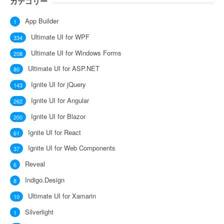
カテゴリー
App Builder
1
Ultimate UI for WPF
334
Ultimate UI for Windows Forms
208
Ultimate UI for ASP.NET
80
Ignite UI for jQuery
143
Ignite UI for Angular
262
Ignite UI for Blazor
200
Ignite UI for React
61
Ignite UI for Web Components
37
Reveal
6
Indigo.Design
8
Ultimate UI for Xamarin
10
Silverlight
1