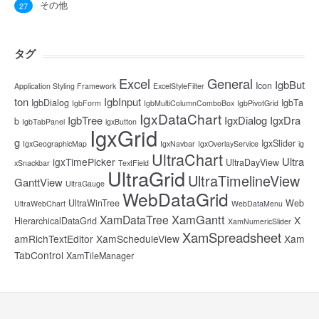
その他
27
タグ
Excel
General
IgbBut
Icon
Application Styling Framework
ExcelStyleFilter
ton
IgbInput
IgbDialog
IgbTa
IgbForm
IgbMultiColumnComboBox
IgbPivotGrid
IgxDataChart
IgbTree
IgxDialog
IgxDra
b
IgbTabPanel
igxButton
IgxGrid
g
IgxSlider
IgxGeographicMap
IgxNavbar
IgxOverlayService
ig
UltraChart
Ultra
igxTimePicker
UltraDayView
xSnackbar
TextField
UltraGrid
UltraTimelineView
GanttView
UltraGauge
WebDataGrid
UltraWinTree
Web
UltraWebChart
WebDataMenu
XamGantt
XamDataTree
X
HierarchicalDataGrid
XamNumericSlider
XamSpreadsheet
amRichTextEditor
XamScheduleView
Xam
TabControl
XamTileManager