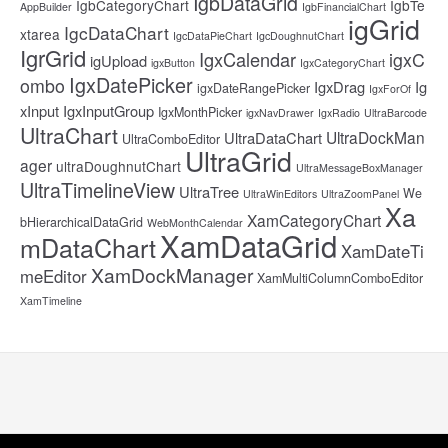
IgbDataGrid
IgbCategoryChart
IgbTe
AppBuilder
IgbFinancialChart
igGrid
IgcDataChart
xtarea
IgcDataPieChart
IgcDoughnutChart
IgrGrid
IgxCalendar
igxC
igUpload
igxButton
IgxCategoryChart
IgxDatePicker
ombo
IgxDrag
Ig
igxDateRangePicker
IgxForOf
xInput
IgxInputGroup
IgxMonthPicker
igxNavDrawer
IgxRadio
UltraBarcode
UltraChart
UltraDockMan
UltraDataChart
UltraComboEditor
UltraGrid
ager
ultraDoughnutChart
UltraMessageBoxManager
UltraTimelineView
UltraTree
We
UltraWinEditors
UltraZoomPanel
Xa
XamCategoryChart
bHierarchicalDataGrid
WebMonthCalendar
XamDataGrid
mDataChart
XamDateTi
XamDockManager
meEditor
XamMultiColumnComboEditor
XamTimeline