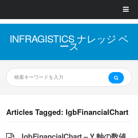
INFRAGISTICS ナレッジ ベ
ース
Articles Tagged: IgbFinancialChart
IgbFinancialChart – Y 軸の数値