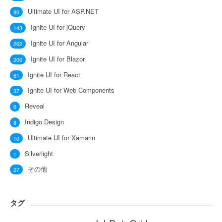
Ultimate UI for ASP.NET
80
Ignite UI for jQuery
143
Ignite UI for Angular
262
Ignite UI for Blazor
200
Ignite UI for React
61
Ignite UI for Web Components
37
Reveal
6
Indigo.Design
8
Ultimate UI for Xamarin
10
Silverlight
1
その他
27
タグ