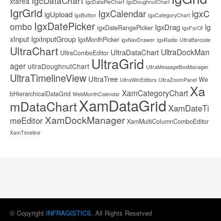
IgcDataChart
xtarea
IgcDataPieChart
IgcDoughnutChart
IgrGrid
IgxCalendar
igxC
igUpload
igxButton
IgxCategoryChart
IgxDatePicker
ombo
IgxDrag
Ig
igxDateRangePicker
IgxForOf
xInput
IgxInputGroup
IgxMonthPicker
igxNavDrawer
IgxRadio
UltraBarcode
UltraChart
UltraDockMan
UltraDataChart
UltraComboEditor
UltraGrid
ager
ultraDoughnutChart
UltraMessageBoxManager
UltraTimelineView
UltraTree
We
UltraWinEditors
UltraZoomPanel
Xa
XamCategoryChart
bHierarchicalDataGrid
WebMonthCalendar
XamDataGrid
mDataChart
XamDateTi
XamDockManager
meEditor
XamMultiColumnComboEditor
XamTimeline
© Copyright
INFRAGISTICS
. All Rights Reserved