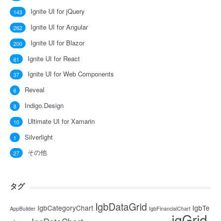
Ignite UI for jQuery
143
Ignite UI for Angular
262
Ignite UI for Blazor
200
Ignite UI for React
61
Ignite UI for Web Components
37
Reveal
6
Indigo.Design
8
Ultimate UI for Xamarin
10
Silverlight
1
その他
27
タグ
IgbDataGrid
IgbCategoryChart
IgbTe
AppBuilder
IgbFinancialChart
igGrid