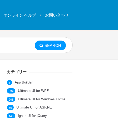
オンライン ヘルプ
お問い合わせ
SEARCH
カテゴリー
App Builder
1
Ultimate UI for WPF
334
Ultimate UI for Windows Forms
208
Ultimate UI for ASP.NET
80
Ignite UI for jQuery
143