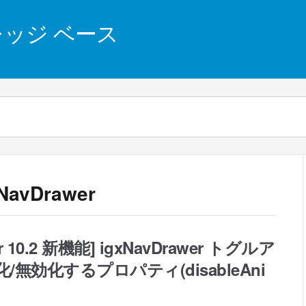
 ナレッジ ベース
xNavDrawer
gular 10.2 新機能] igxNavDrawer トグルア
無効化するプロパティ(disableAni