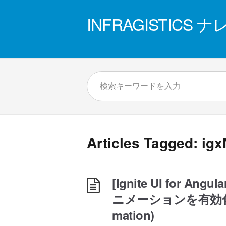
INFRAGISTICS
Articles Tagged: ig
[Ignite UI for An
ニメーションを有効化/
mation)