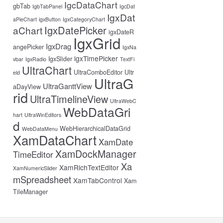
IgcDataChart
gbTab
IgbTabPanel
IgcDat
IgxDat
aPieChart
igxButton
IgxCategoryChart
IgxDatePicker
aChart
igxDateR
IgxGrid
IgxDrag
angePicker
IgxNa
igxTimePicker
IgxSlider
vbar
IgxRadio
TextFi
UltraChart
UltraComboEditor
Ultr
eld
UltraG
UltraGanttView
aDayView
rid
UltraTimelineView
UltraWebC
WebDataGri
hart
UltraWinEditors
d
WebHierarchicalDataGrid
WebDataMenu
XamDataChart
XamDate
XamDockManager
TimeEditor
Xa
XamRichTextEditor
XamNumericSlider
mSpreadsheet
XamTabControl
Xam
TileManager