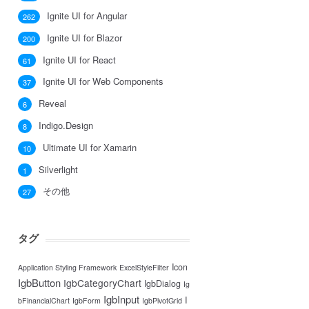
Ignite UI for Angular
262
Ignite UI for Blazor
200
Ignite UI for React
61
Ignite UI for Web Components
37
Reveal
6
Indigo.Design
8
Ultimate UI for Xamarin
10
Silverlight
1
その他
27
タグ
Icon
Application Styling Framework
ExcelStyleFilter
IgbButton
IgbCategoryChart
IgbDialog
Ig
IgbInput
I
bFinancialChart
IgbForm
IgbPivotGrid