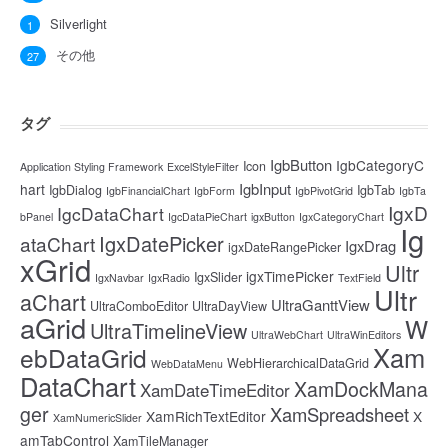
Silverlight
1
その他
27
タグ
IgbButton
IgbCategoryC
Icon
Application Styling Framework
ExcelStyleFilter
IgbInput
hart
IgbDialog
IgbTab
IgbFinancialChart
IgbForm
IgbPivotGrid
IgbTa
IgxD
IgcDataChart
bPanel
IgcDataPieChart
igxButton
IgxCategoryChart
Ig
IgxDatePicker
ataChart
IgxDrag
igxDateRangePicker
xGrid
Ultr
igxTimePicker
IgxSlider
IgxNavbar
IgxRadio
TextField
Ultr
aChart
UltraGanttView
UltraComboEditor
UltraDayView
aGrid
W
UltraTimelineView
UltraWebChart
UltraWinEditors
Xam
ebDataGrid
WebHierarchicalDataGrid
WebDataMenu
DataChart
XamDockMana
XamDateTimeEditor
ger
XamSpreadsheet
XamRichTextEditor
X
XamNumericSlider
amTabControl
XamTileManager