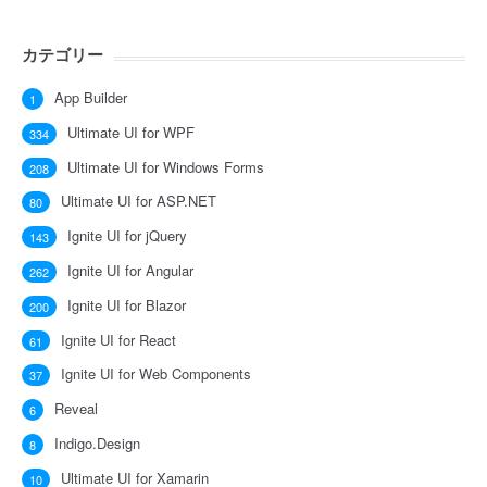
カテゴリー
App Builder
1
Ultimate UI for WPF
334
Ultimate UI for Windows Forms
208
Ultimate UI for ASP.NET
80
Ignite UI for jQuery
143
Ignite UI for Angular
262
Ignite UI for Blazor
200
Ignite UI for React
61
Ignite UI for Web Components
37
Reveal
6
Indigo.Design
8
Ultimate UI for Xamarin
10