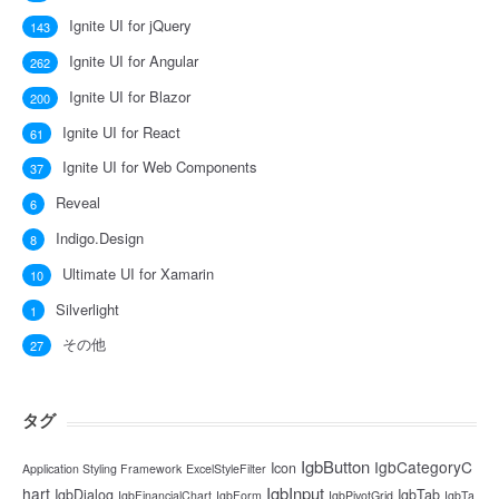
Ignite UI for jQuery
143
Ignite UI for Angular
262
Ignite UI for Blazor
200
Ignite UI for React
61
Ignite UI for Web Components
37
Reveal
6
Indigo.Design
8
Ultimate UI for Xamarin
10
Silverlight
1
その他
27
タグ
IgbButton
IgbCategoryC
Icon
Application Styling Framework
ExcelStyleFilter
IgbInput
hart
IgbDialog
IgbTab
IgbFinancialChart
IgbForm
IgbPivotGrid
IgbTa