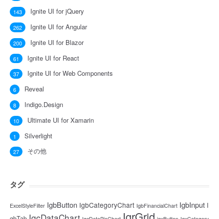
Ignite UI for jQuery
143
Ignite UI for Angular
262
Ignite UI for Blazor
200
Ignite UI for React
61
Ignite UI for Web Components
37
Reveal
6
Indigo.Design
8
Ultimate UI for Xamarin
10
Silverlight
1
その他
27
タグ
IgbButton
IgbInput
IgbCategoryChart
I
ExcelStyleFilter
IgbFinancialChart
IgrGrid
IgcDataChart
gbTab
IgcDataPieChart
igxButton
IgxCategory