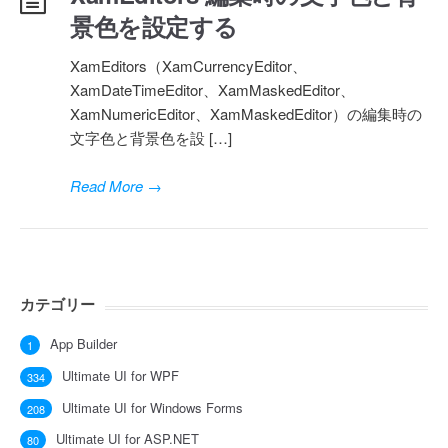
景色を設定する
XamEditors（XamCurrencyEditor、
XamDateTimeEditor、XamMaskedEditor、
XamNumericEditor、XamMaskedEditor）の編集時の
文字色と背景色を設 […]
Read More
→
カテゴリー
App Builder
1
Ultimate UI for WPF
334
Ultimate UI for Windows Forms
208
Ultimate UI for ASP.NET
80