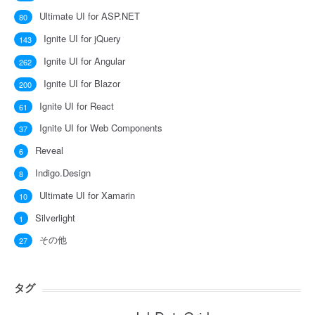
Ultimate UI for ASP.NET
80
Ignite UI for jQuery
143
Ignite UI for Angular
262
Ignite UI for Blazor
200
Ignite UI for React
61
Ignite UI for Web Components
37
Reveal
6
Indigo.Design
8
Ultimate UI for Xamarin
10
Silverlight
1
その他
27
タグ