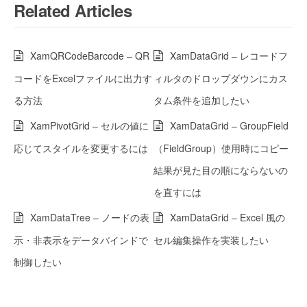
Related Articles
XamQRCodeBarcode – QR
XamDataGrid – レコードフ
コードをExcelファイルに出力す
ィルタのドロップダウンにカス
る方法
タム条件を追加したい
XamPivotGrid – セルの値に
XamDataGrid – GroupField
応じてスタイルを変更するには
（FieldGroup）使用時にコピー
結果が見た目の順にならないの
を直すには
XamDataTree – ノードの表
XamDataGrid – Excel 風の
示・非表示をデータバインドで
セル編集操作を実装したい
制御したい