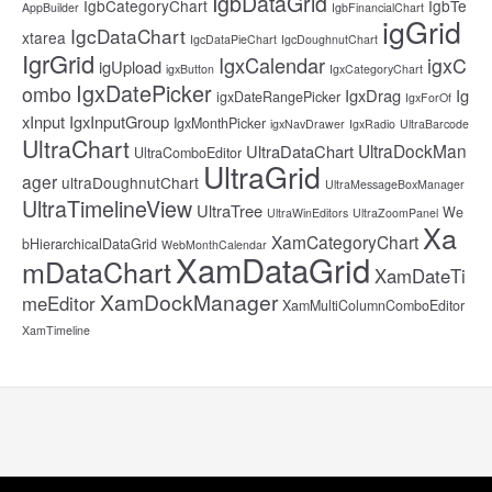
IgbDataGrid
IgbCategoryChart
IgbTe
AppBuilder
IgbFinancialChart
igGrid
IgcDataChart
xtarea
IgcDataPieChart
IgcDoughnutChart
IgrGrid
IgxCalendar
igxC
igUpload
igxButton
IgxCategoryChart
IgxDatePicker
ombo
IgxDrag
Ig
igxDateRangePicker
IgxForOf
xInput
IgxInputGroup
IgxMonthPicker
igxNavDrawer
IgxRadio
UltraBarcode
UltraChart
UltraDockMan
UltraDataChart
UltraComboEditor
UltraGrid
ager
ultraDoughnutChart
UltraMessageBoxManager
UltraTimelineView
UltraTree
We
UltraWinEditors
UltraZoomPanel
Xa
XamCategoryChart
bHierarchicalDataGrid
WebMonthCalendar
XamDataGrid
mDataChart
XamDateTi
XamDockManager
meEditor
XamMultiColumnComboEditor
XamTimeline