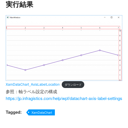
実行結果
XamDataChart_AxisLabelLocation
ダウンロード
参照：軸ラベル設定の構成
https://jp.infragistics.com/help/wpf/datachart-axis-label-settings
Tagged:
XamDataChart