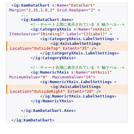
<
ig:XamDataChart
x:Name
=
"DataChart"
Margin
=
"2,35,1.6,2"
Grid.RowSpan
=
"2"
>
    ...
<
ig:XamDataChart.Axes
>
<!--チャート上部に表示されている X 軸ラベル-->
<
ig:CategoryXAxis
x:Name
=
"xmXAxis"
ItemsSource
=
"{Binding}"
Label
=
"{}{Label}"
>
<
ig:CategoryXAxis.LabelSettings
>
<
ig:AxisLabelSettings
Location
=
"OutsideTop"
Extent
=
"35"
/>
</
ig:CategoryXAxis.LabelSettings
>
</
ig:CategoryXAxis
>
<!--チャート右側に表示されている Y 軸ラベル-->
<
ig:NumericYAxis
x:Name
=
"xmYAxis1"
MinimumValue
=
"0"
MaximumValue
=
"10"
>
<
ig:NumericYAxis.LabelSettings
>
<
ig:AxisLabelSettings
Location
=
"OutsideRight"
Extent
=
"20"
/>
</
ig:NumericYAxis.LabelSettings
>
</
ig:NumericYAxis
>
</
ig:XamDataChart.Axes
>
    ...
</
ig:XamDataChart
>