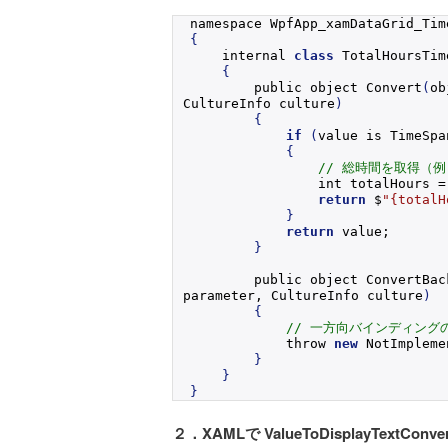
namespace WpfApp_xamDataGrid_Tim
{
    internal 
class
 TotalHoursTim
{
        public object 
Convert
(
ob
CultureInfo culture
)
{
if
(
value is TimeSpa
{
// 総時間を取得（例
                int totalHours =
return
 $
"{totalH
}
return
 value;
}
        public object 
ConvertBac
parameter, CultureInfo culture
)
{
// 一方向バインディング
            throw 
new
NotImpleme
}
}
}
２．XAMLで ValueToDisplayTextConve