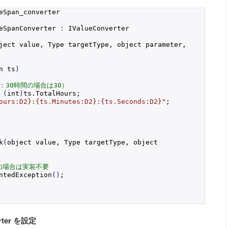
eSpan_converter
eSpanConverter 
:
 IValueConverter
ject value, Type targetType, object parameter, 
n ts
)
：30時間の場合は30）
 
(
int
)
ts.
TotalHours
;
ours:D2}:{ts.Minutes:D2}:{ts.Seconds:D2}"
;
k
(
object value, Type targetType, object 
の場合は実装不要
ntedException
()
;
rter を設定