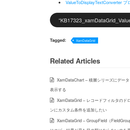
ValueToDisplayTextConverte
Tagged:
XamDataGrid
Related Articles
XamDataChart – 積層シリーズにデ
表示する
XamDataGrid – レコードフィルタの
ンにカスタム条件を追加したい
XamDataGrid – GroupField（FieldG
にコピー結果が見た目の順にならないのを