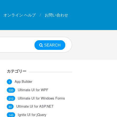
オンライン ヘルプ
お問い合わせ
SEARCH
カテゴリー
App Builder
1
Ultimate UI for WPF
335
Ultimate UI for Windows Forms
210
Ultimate UI for ASP.NET
80
Ignite UI for jQuery
143