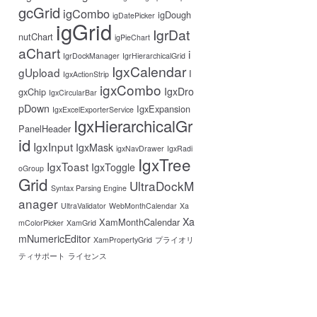
gcGrid
igCombo
igDough
igDatePicker
igGrid
IgrDat
nutChart
igPieChart
aChart
i
IgrDockManager
IgrHierarchicalGrid
IgxCalendar
gUpload
I
IgxActionStrip
igxCombo
IgxDro
gxChip
IgxCircularBar
pDown
IgxExpansion
IgxExcelExporterService
IgxHierarchicalGr
PanelHeader
id
IgxInput
IgxMask
igxNavDrawer
IgxRadi
IgxTree
IgxToast
IgxToggle
oGroup
Grid
UltraDockM
Syntax Parsing Engine
anager
UltraValidator
WebMonthCalendar
Xa
Xa
XamMonthCalendar
mColorPicker
XamGrid
mNumericEditor
XamPropertyGrid
プライオリ
ティサポート
ライセンス