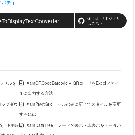
r プロパティ
GitHub リポジトリ
“KB17323_xamDataGrid_ValueToDisplayTextConverter-main” ダウンロード
はこちら
ータラベルを
XamQRCodeBarcode – QRコードをExcelファイ
ルに出力する方法
ドロップダウ
XamPivotGrid – セルの値に応じてスタイルを変更
するには
roup）使用時
XamDataTree – ノードの表示・非表示をデータバ
直すには
インドで制御したい