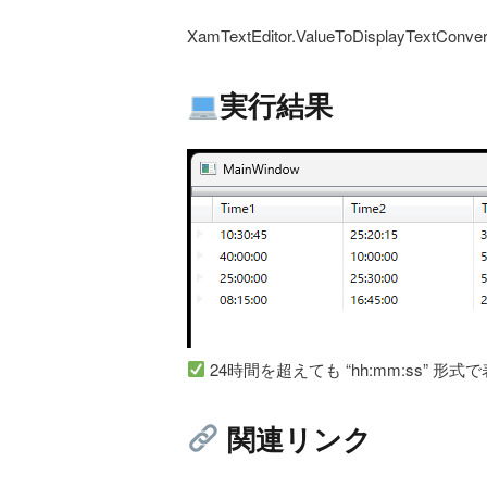
XamTextEditor.ValueToDisplayT
実行結果
24時間を超えても “hh:mm:ss” 形
関連リンク