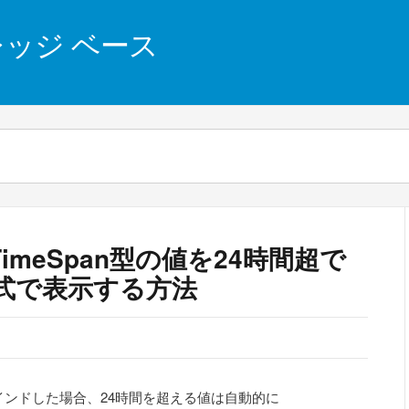
 ナレッジ ベース
 – TimeSpan型の値を24時間超で
形式で表示する方法
インドした場合、24時間を超える値は自動的に