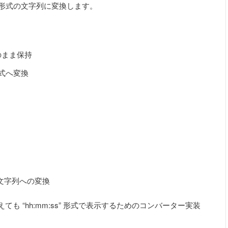
ss」形式の文字列に変換します。
型のまま保持
形式へ変換
秒」文字列への変換
超えても “hh:mm:ss” 形式で表示するためのコンバーター実装