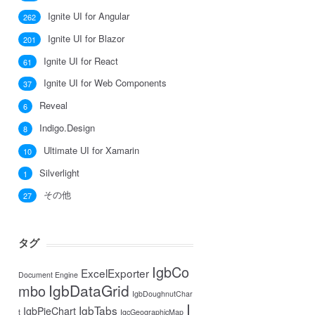
Ignite UI for Angular
262
Ignite UI for Blazor
201
Ignite UI for React
61
Ignite UI for Web Components
37
Reveal
6
Indigo.Design
8
Ultimate UI for Xamarin
10
Silverlight
1
その他
27
タグ
IgbCo
ExcelExporter
Document Engine
IgbDataGrid
mbo
IgbDoughnutChar
I
IgbTabs
IgbPieChart
t
IgcGeographicMap