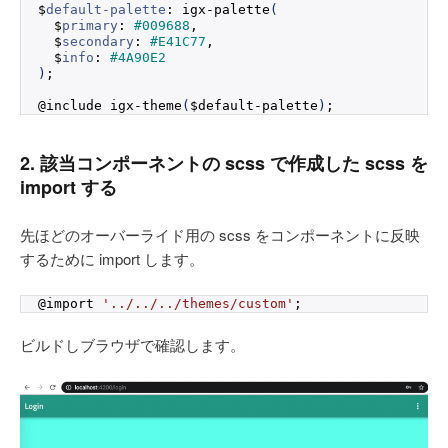
$
default-palette
: igx-palette
(
  $
primary
: 
#009688
,
  $
secondary
: 
#E41C77
,
  $
info
: 
#4A90E2
)
;
@include igx-theme
(
$default-palette
)
;
2. 該当コンポーネントの scss で作成した scss を
import する
先ほどのオーバーライド用の scss をコンポーネントに反映
するために import します。
@import 
'../../../themes/custom'
;
ビルドしブラウザで確認します。