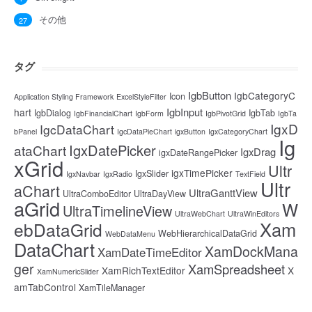
その他
27
タグ
IgbButton
IgbCategoryC
Icon
Application Styling Framework
ExcelStyleFilter
IgbInput
hart
IgbDialog
IgbTab
IgbFinancialChart
IgbForm
IgbPivotGrid
IgbTa
IgxD
IgcDataChart
bPanel
IgcDataPieChart
igxButton
IgxCategoryChart
Ig
IgxDatePicker
ataChart
IgxDrag
igxDateRangePicker
xGrid
Ultr
igxTimePicker
IgxSlider
IgxNavbar
IgxRadio
TextField
Ultr
aChart
UltraGanttView
UltraComboEditor
UltraDayView
aGrid
W
UltraTimelineView
UltraWebChart
UltraWinEditors
Xam
ebDataGrid
WebHierarchicalDataGrid
WebDataMenu
DataChart
XamDockMana
XamDateTimeEditor
ger
XamSpreadsheet
XamRichTextEditor
X
XamNumericSlider
amTabControl
XamTileManager