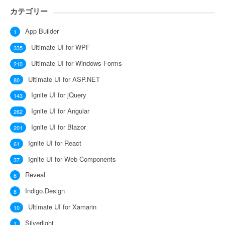
カテゴリー
App Builder
1
Ultimate UI for WPF
335
Ultimate UI for Windows Forms
210
Ultimate UI for ASP.NET
80
Ignite UI for jQuery
143
Ignite UI for Angular
262
Ignite UI for Blazor
201
Ignite UI for React
61
Ignite UI for Web Components
37
Reveal
6
Indigo.Design
8
Ultimate UI for Xamarin
10
Silverlight
1