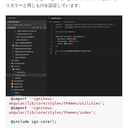
リカラーと同じものを設定しています。
@import 
'~igniteui-
angular/lib/core/styles/themes/utilities'
;
@
import
'~igniteui-
angular/lib/core/styles/themes/index'
;
@include igx-core
()
;