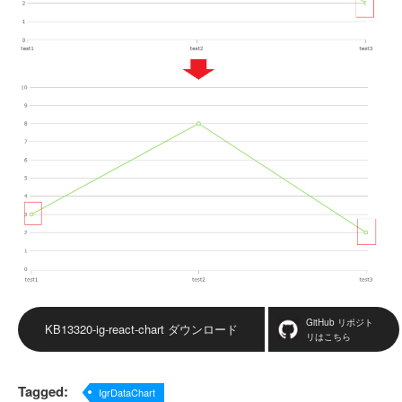
GitHub リポジト
KB13320-ig-react-chart ダウンロード
リはこちら
Tagged:
IgrDataChart