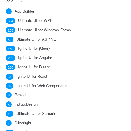
App Builder
1
Ultimate UI for WPF
334
Ultimate UI for Windows Forms
208
Ultimate UI for ASP.NET
80
Ignite UI for jQuery
143
Ignite UI for Angular
262
Ignite UI for Blazor
200
Ignite UI for React
61
Ignite UI for Web Components
37
Reveal
6
Indigo.Design
8
Ultimate UI for Xamarin
10
Silverlight
1