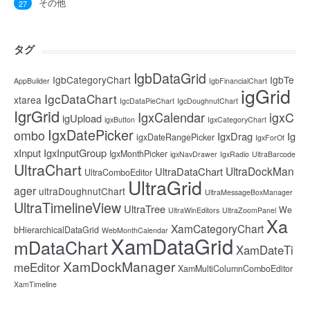
その他
27
タグ
IgbDataGrid
IgbCategoryChart
IgbTe
AppBuilder
IgbFinancialChart
igGrid
IgcDataChart
xtarea
IgcDataPieChart
IgcDoughnutChart
IgrGrid
IgxCalendar
igxC
igUpload
igxButton
IgxCategoryChart
IgxDatePicker
ombo
IgxDrag
Ig
igxDateRangePicker
IgxForOf
xInput
IgxInputGroup
IgxMonthPicker
igxNavDrawer
IgxRadio
UltraBarcode
UltraChart
UltraDockMan
UltraDataChart
UltraComboEditor
UltraGrid
ager
ultraDoughnutChart
UltraMessageBoxManager
UltraTimelineView
UltraTree
We
UltraWinEditors
UltraZoomPanel
Xa
XamCategoryChart
bHierarchicalDataGrid
WebMonthCalendar
XamDataGrid
mDataChart
XamDateTi
XamDockManager
meEditor
XamMultiColumnComboEditor
XamTimeline