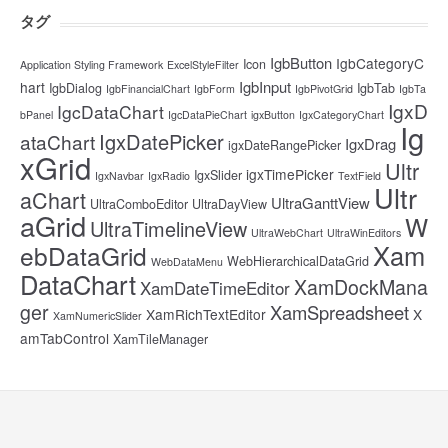
タグ
IgbButton
IgbCategoryC
Icon
Application Styling Framework
ExcelStyleFilter
IgbInput
hart
IgbDialog
IgbTab
IgbFinancialChart
IgbForm
IgbPivotGrid
IgbTa
IgxD
IgcDataChart
bPanel
IgcDataPieChart
igxButton
IgxCategoryChart
Ig
IgxDatePicker
ataChart
IgxDrag
igxDateRangePicker
xGrid
Ultr
igxTimePicker
IgxSlider
IgxNavbar
IgxRadio
TextField
Ultr
aChart
UltraGanttView
UltraComboEditor
UltraDayView
aGrid
W
UltraTimelineView
UltraWebChart
UltraWinEditors
Xam
ebDataGrid
WebHierarchicalDataGrid
WebDataMenu
DataChart
XamDockMana
XamDateTimeEditor
ger
XamSpreadsheet
XamRichTextEditor
X
XamNumericSlider
amTabControl
XamTileManager