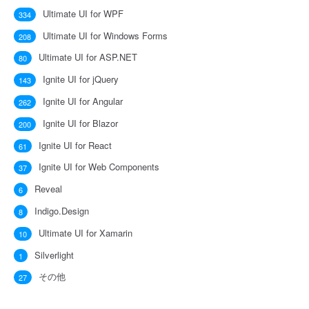
Ultimate UI for WPF
334
Ultimate UI for Windows Forms
208
Ultimate UI for ASP.NET
80
Ignite UI for jQuery
143
Ignite UI for Angular
262
Ignite UI for Blazor
200
Ignite UI for React
61
Ignite UI for Web Components
37
Reveal
6
Indigo.Design
8
Ultimate UI for Xamarin
10
Silverlight
1
その他
27