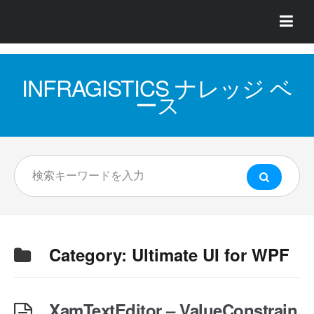
INFRAGISTICS ナレッジ ベ
ース
Category:
Ultimate UI for WPF
XamTextEditor – ValueConstrain