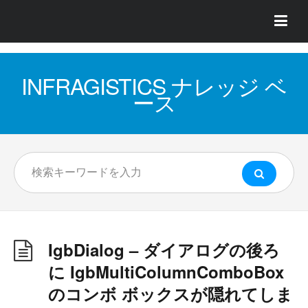
INFRAGISTICS ナレッジ ベ
ース
IgbDialog – ダイアログの後ろ
に IgbMultiColumnComboBox
のコンボ ボックスが隠れてしま