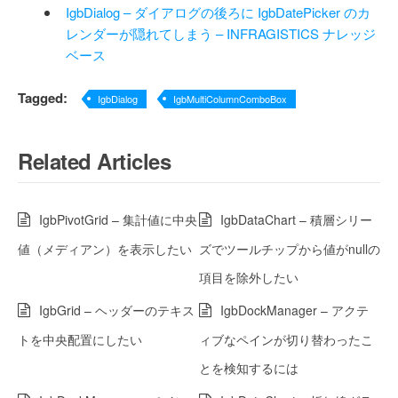
IgbDialog – ダイアログの後ろに IgbDatePicker のカ
レンダーが隠れてしまう – INFRAGISTICS ナレッジ
ベース
Tagged:
IgbDialog
IgbMultiColumnComboBox
Related Articles
IgbPivotGrid – 集計値に中央
IgbDataChart – 積層シリー
値（メディアン）を表示したい
ズでツールチップから値がnullの
項目を除外したい
IgbGrid – ヘッダーのテキス
IgbDockManager – アクテ
トを中央配置にしたい
ィブなペインが切り替わったこ
とを検知するには