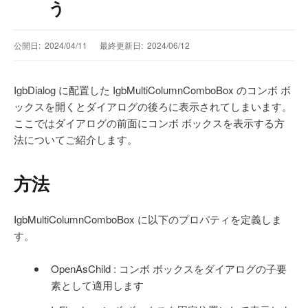
う
公開日:
2024/04/11
最終更新日:
2024/06/12
IgbDialog に配置した IgbMultiColumnComboBox のコンボ ボ
ックスを開くとダイアログの後ろに表示されてしまいます。
ここではダイアログの前面にコンボ ボックスを表示する方
法についてご紹介します。
方法
IgbMultiColumnComboBox に以下のプロパティを定義しま
す。
OpenAsChild : コンボ ボックスをダイアログの子要
素として適用します