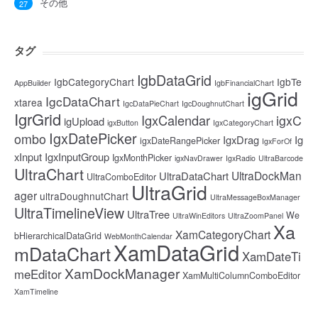
その他
27
タグ
IgbDataGrid
IgbCategoryChart
IgbTe
AppBuilder
IgbFinancialChart
igGrid
IgcDataChart
xtarea
IgcDataPieChart
IgcDoughnutChart
IgrGrid
IgxCalendar
igxC
igUpload
igxButton
IgxCategoryChart
IgxDatePicker
ombo
IgxDrag
Ig
igxDateRangePicker
IgxForOf
xInput
IgxInputGroup
IgxMonthPicker
igxNavDrawer
IgxRadio
UltraBarcode
UltraChart
UltraDockMan
UltraDataChart
UltraComboEditor
UltraGrid
ager
ultraDoughnutChart
UltraMessageBoxManager
UltraTimelineView
UltraTree
We
UltraWinEditors
UltraZoomPanel
Xa
XamCategoryChart
bHierarchicalDataGrid
WebMonthCalendar
XamDataGrid
mDataChart
XamDateTi
XamDockManager
meEditor
XamMultiColumnComboEditor
XamTimeline