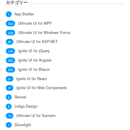
カテゴリー
App Builder
1
Ultimate UI for WPF
334
Ultimate UI for Windows Forms
208
Ultimate UI for ASP.NET
80
Ignite UI for jQuery
143
Ignite UI for Angular
262
Ignite UI for Blazor
200
Ignite UI for React
61
Ignite UI for Web Components
37
Reveal
6
Indigo.Design
8
Ultimate UI for Xamarin
10
Silverlight
1