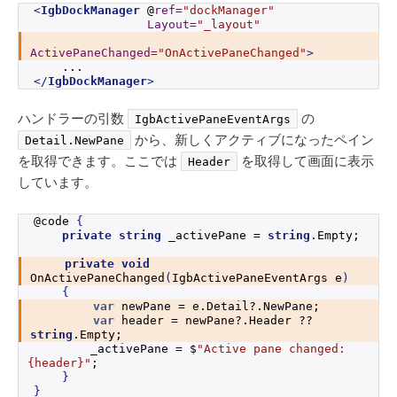
<
IgbDockManager
 @
ref
=
"dockManager"
Layout
=
"_layout"
ActivePaneChanged
=
"OnActivePaneChanged"
>
    ...
</
IgbDockManager
>
ハンドラーの引数
の
IgbActivePaneEventArgs
から、新しくアクティブになったペイン
Detail.
NewPane
を取得できます。ここでは
を取得して画面に表示
Header
しています。
@code 
{
private
string
 _activePane = 
string
.
Empty
;
private
void
OnActivePaneChanged
(
IgbActivePaneEventArgs e
)
{
var
 newPane = e.
Detail
?.NewPane;
var
 header = newPane?.Header ?? 
string
.
Empty
;
        _activePane = $
"Active pane changed: 
{header}
"
;
}
}