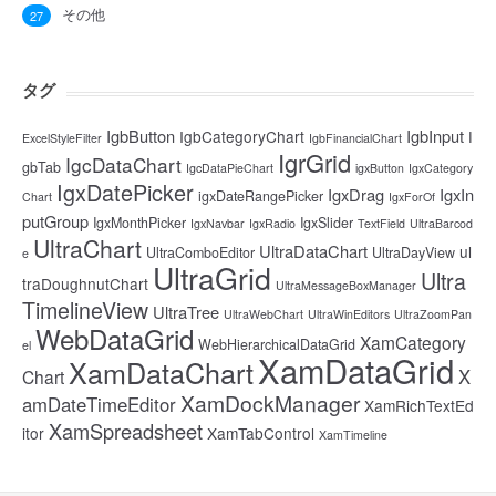
その他
27
タグ
IgbButton
IgbInput
IgbCategoryChart
I
ExcelStyleFilter
IgbFinancialChart
IgrGrid
IgcDataChart
gbTab
IgcDataPieChart
igxButton
IgxCategory
IgxDatePicker
IgxDrag
IgxIn
igxDateRangePicker
Chart
IgxForOf
putGroup
IgxMonthPicker
IgxSlider
IgxNavbar
IgxRadio
TextField
UltraBarcod
UltraChart
UltraDataChart
ul
UltraComboEditor
UltraDayView
e
UltraGrid
Ultra
traDoughnutChart
UltraMessageBoxManager
TimelineView
UltraTree
UltraWebChart
UltraWinEditors
UltraZoomPan
WebDataGrid
XamCategory
WebHierarchicalDataGrid
el
XamDataGrid
XamDataChart
X
Chart
XamDockManager
amDateTimeEditor
XamRichTextEd
XamSpreadsheet
itor
XamTabControl
XamTimeline