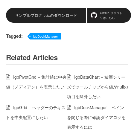
GitHub リポジト
サンプルプログラムのダウンロード
リはこちら
Tagged:
IgbDockManager
Related Articles
IgbPivotGrid – 集計値に中央
IgbDataChart – 積層シリー
値（メディアン）を表示したい
ズでツールチップから値がnullの
項目を除外したい
IgbGrid – ヘッダーのテキス
IgbDockManager – ペイン
トを中央配置にしたい
を閉じる際に確認ダイアログを
表示するには