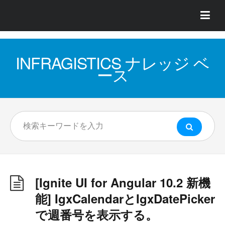
INFRAGISTICS ナレッジ ベ
ース
[Ignite UI for Angular 10.2 新機
能] IgxCalendarとIgxDatePicker
で週番号を表示する。