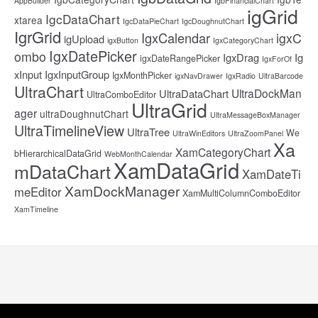
AppBuilder
IgbFinancialChart
igGrid
IgcDataChart
xtarea
IgcDataPieChart
IgcDoughnutChart
IgrGrid
IgxCalendar
igxC
igUpload
igxButton
IgxCategoryChart
IgxDatePicker
ombo
IgxDrag
Ig
igxDateRangePicker
IgxForOf
xInput
IgxInputGroup
IgxMonthPicker
igxNavDrawer
IgxRadio
UltraBarcode
UltraChart
UltraDockMan
UltraDataChart
UltraComboEditor
UltraGrid
ager
ultraDoughnutChart
UltraMessageBoxManager
UltraTimelineView
UltraTree
We
UltraWinEditors
UltraZoomPanel
Xa
XamCategoryChart
bHierarchicalDataGrid
WebMonthCalendar
XamDataGrid
mDataChart
XamDateTi
XamDockManager
meEditor
XamMultiColumnComboEditor
XamTimeline