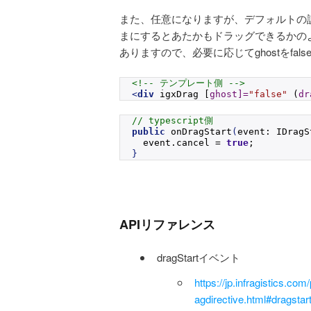
また、任意になりますが、デフォルトの
まにするとあたかもドラッグできるかの
ありますので、必要に応じてghostをf
<!-- テンプレート側 -->
<
div
 igxDrag [
ghost]
=
"false"
 (
dr
// typescript側
public
onDragStart
(
event: IDragS
  event.
cancel
 = 
true
;
}
APIリファレンス
dragStartイベント
https://jp.infragistics.com
agdirective.html#dragstar