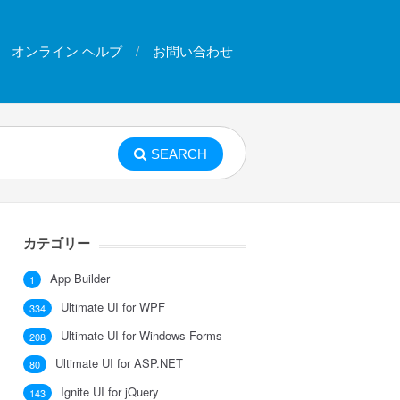
オンライン ヘルプ
お問い合わせ
SEARCH
カテゴリー
App Builder
1
Ultimate UI for WPF
334
Ultimate UI for Windows Forms
208
Ultimate UI for ASP.NET
80
Ignite UI for jQuery
143