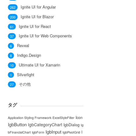
Ignite UI for Angular
262
Ignite UI for Blazor
200
Ignite UI for React
61
Ignite UI for Web Components
37
Reveal
6
Indigo.Design
8
Ultimate UI for Xamarin
10
Silverlight
1
その他
27
タグ
Icon
Application Styling Framework
ExcelStyleFilter
IgbButton
IgbCategoryChart
IgbDialog
Ig
IgbInput
I
bFinancialChart
IgbForm
IgbPivotGrid