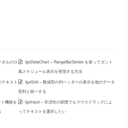
にモーダルのロ
IgxDataChart – RangeBarSeries を使ってガント
風スケジュール表示を実現する方法
項目のテキスト
IgxGrid – 数値型の列ヘッダーの表示を他のデータ
型列と統一する
ンプレート機能を
IgxInput – 非活性の状態でもマウスドラッグによ
法
ってテキストを選択したい