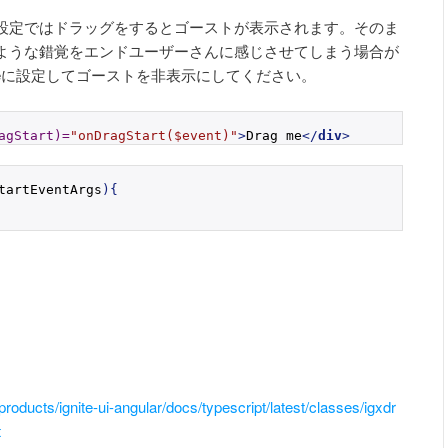
設定ではドラッグをするとゴーストが表示されます。そのま
ような錯覚をエンドユーザーさんに感じさせてしまう場合が
alseに設定してゴーストを非表示にしてください。
agStart)
=
"onDragStart($event)"
>
Drag me
</
div
>
tartEventArgs
)
{
/products/ignite-ui-angular/docs/typescript/latest/classes/igxdr
t