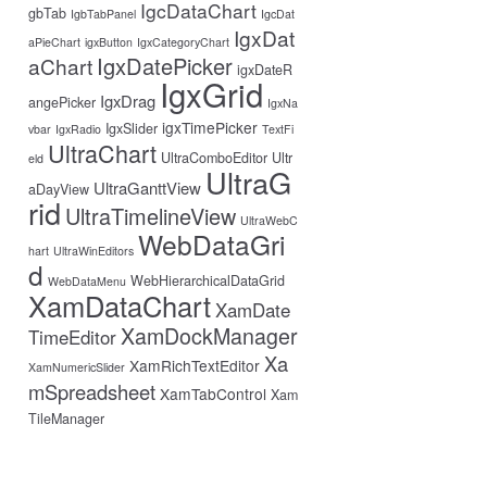
IgcDataChart
gbTab
IgbTabPanel
IgcDat
IgxDat
aPieChart
igxButton
IgxCategoryChart
IgxDatePicker
aChart
igxDateR
IgxGrid
IgxDrag
angePicker
IgxNa
igxTimePicker
IgxSlider
vbar
IgxRadio
TextFi
UltraChart
UltraComboEditor
Ultr
eld
UltraG
UltraGanttView
aDayView
rid
UltraTimelineView
UltraWebC
WebDataGri
hart
UltraWinEditors
d
WebHierarchicalDataGrid
WebDataMenu
XamDataChart
XamDate
XamDockManager
TimeEditor
Xa
XamRichTextEditor
XamNumericSlider
mSpreadsheet
XamTabControl
Xam
TileManager