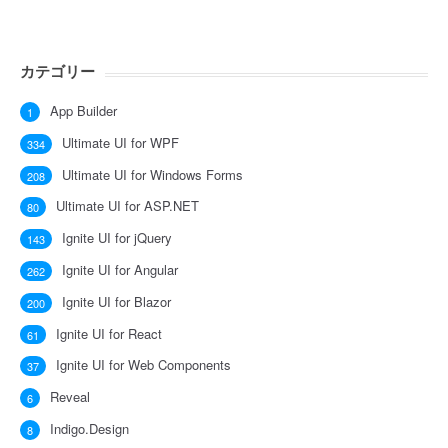
カテゴリー
App Builder
1
Ultimate UI for WPF
334
Ultimate UI for Windows Forms
208
Ultimate UI for ASP.NET
80
Ignite UI for jQuery
143
Ignite UI for Angular
262
Ignite UI for Blazor
200
Ignite UI for React
61
Ignite UI for Web Components
37
Reveal
6
Indigo.Design
8