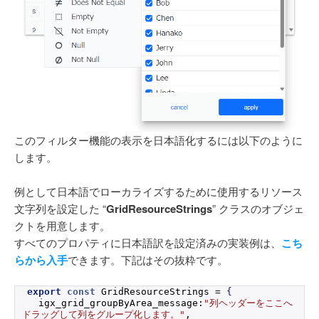
このフィルター機能の表示を日本語化するには以下のように
します。
例として日本語でローカライズするために使用するリソース
文字列を設定した “
GridResourceStrings
” クラスのオブジェ
クトを用意します。
すべてのプロパティに日本語訳を設定済みの実装例は、
こち
らから入手
できます。下記はその抜粋です。
export
const
 GridResourceStrings = 
{
  igx_grid_groupByArea_message:
"列ヘッダーをここへ
ドラッグして列をグループ化します。"
,