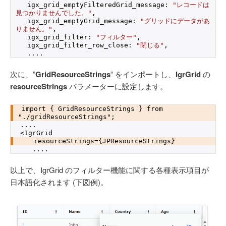
  igx_grid_emptyFilteredGrid_message: 
"レコードは
見つかりませんでした。"
,
  igx_grid_emptyGrid_message: 
"グリッドにデータがあ
りません。"
,
  igx_grid_filter: 
"フィルター"
,
  igx_grid_filter_row_close: 
"閉じる"
,
  ....
次に、”
GridResourceStrings
” をインポートし、
IgrGrid
の
resourceStrings
パラメーターに設定します。
import { GridResourceStrings } from 
"./gridResourceStrings";
....
<IgrGrid
   resourceStrings={JPResourceStrings}
   ....
以上で、IgrGrid のフィルター機能に関する各種表示項目が
日本語化されます (下図例)。