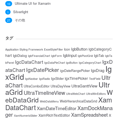
Ultimate UI for Xamarin
10
Silverlight
1
その他
27
タグ
IgbButton
IgbCategoryC
Icon
Application Styling Framework
ExcelStyleFilter
IgbInput
hart
IgbDialog
IgbTab
IgbFinancialChart
IgbForm
IgbPivotGrid
IgbTa
IgxD
IgcDataChart
bPanel
IgcDataPieChart
igxButton
IgxCategoryChart
Ig
IgxDatePicker
ataChart
IgxDrag
igxDateRangePicker
xGrid
Ultr
igxTimePicker
IgxSlider
IgxNavbar
IgxRadio
TextField
Ultr
aChart
UltraGanttView
UltraComboEditor
UltraDayView
aGrid
W
UltraTimelineView
UltraWebChart
UltraWinEditors
Xam
ebDataGrid
WebHierarchicalDataGrid
WebDataMenu
DataChart
XamDockMana
XamDateTimeEditor
ger
XamSpreadsheet
XamRichTextEditor
X
XamNumericSlider