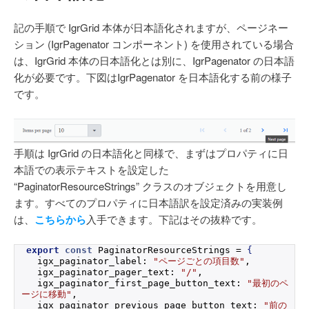
記の手順で IgrGrid 本体が日本語化されますが、ページネー
ション (IgrPagenator コンポーネント) を使用されている場合
は、IgrGrid 本体の日本語化とは別に、IgrPagenator の日本語
化が必要です。下図はIgrPagenator を日本語化する前の様子
です。
手順は IgrGrid の日本語化と同様で、まずはプロパティに日
本語での表示テキストを設定した
“PaginatorResourceStrings” クラスのオブジェクトを用意し
ます。すべてのプロパティに日本語訳を設定済みの実装例
は、
こちらから
入手できます。下記はその抜粋です。
export
const
 PaginatorResourceStrings = 
{
  igx_paginator_label: 
"ページごとの項目数"
,
  igx_paginator_pager_text: 
"/"
,
  igx_paginator_first_page_button_text: 
"最初のペ
ージに移動"
,
  igx_paginator_previous_page_button_text: 
"前の