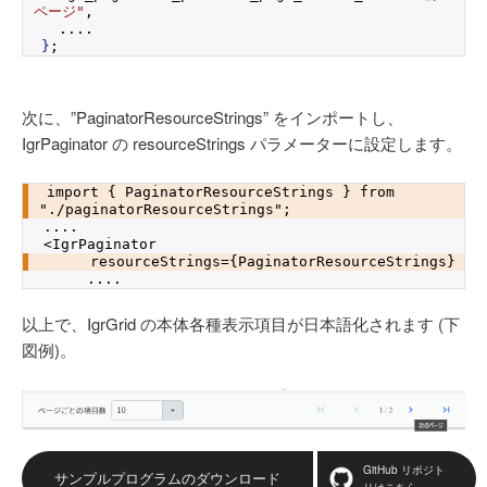
ページ"
,
  ....
}
;
次に、”PaginatorResourceStrings” をインポートし、
IgrPaginator の resourceStrings パラメーターに設定します。
import { PaginatorResourceStrings } from 
"./paginatorResourceStrings";
....
<IgrPaginator         
     resourceStrings={PaginatorResourceStrings}
     ....
以上で、IgrGrid の本体各種表示項目が日本語化されます (下
図例)。
GitHub リポジト
サンプルプログラムのダウンロード
リはこちら