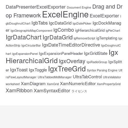
Drag and Dr
DataPresenterExcelExporter
Document Engine
ExcelEngine
op Framework
ExcelExporter
I
IgbTabs
IgcDataGrid
IgcDockManag
gbDoughnutChart
IgcDatePicker
igCombo
er
igHierarchicalGrid
IgcGeographicMapComponent
igPieChart
IgrDataChart
IgrDataGrid
igTemplating
igRemoveScript
Igx
IgxDateTimeEditorDirective
ActionStrip
IgxCircularBar
IgxDoughnutC
Igx
IgxGridState
IgxExpansionPanelHeader
hart
igxExpansionPanel
HierarchicalGrid
IgxOverlay
IgxSplitt
IgxRadioGroup
IgxTreeGrid
IgxToast
IgxToggle
er
Syntax Parsing Engine
Ult
UltraTabControl
raFlowLayoutManager
UltraTabbedMdiManager
UltraValidator
XamDiagram
XamNumericEditor
worksheet
XamGrid
XamPropertyGrid
XamRibbon
XamSyntaxEditor
ライセンス