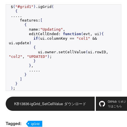
$
(
"#grid1"
)
.
igGrid
(
{
.....
    features:
[
{
        name:
"Updating"
,
        editCellEnded: 
function
(
evt, ui
)
{
if
(
ui.
columnKey
 == 
"col1"
 && 
ui.
update
)
{
            ui.
owner
.
setCellValue
(
ui.
rowID
, 
"col2"
, 
"UPDATED"
)
;
}
}
,
        .....
}
]
}
)
;
GitHub リポ
KB13836-igGrid_SetCellValue ダウンロード
リはこちら
Tagged:
igGrid