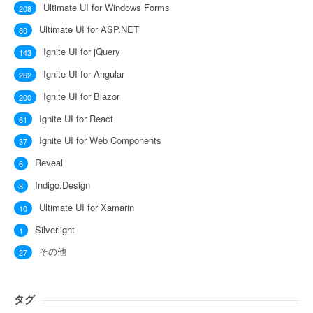
Ultimate UI for Windows Forms
208
Ultimate UI for ASP.NET
80
Ignite UI for jQuery
143
Ignite UI for Angular
262
Ignite UI for Blazor
200
Ignite UI for React
61
Ignite UI for Web Components
37
Reveal
6
Indigo.Design
8
Ultimate UI for Xamarin
10
Silverlight
1
その他
27
タグ