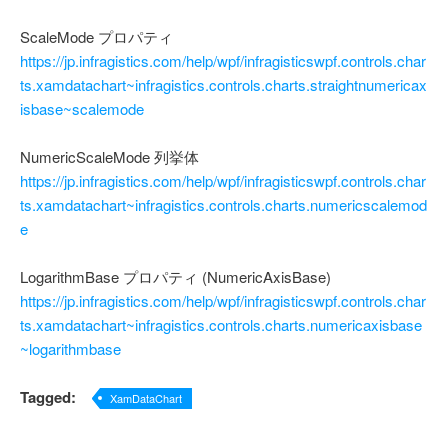
ScaleMode プロパティ
https://jp.infragistics.com/help/wpf/infragisticswpf.controls.char
ts.xamdatachart~infragistics.controls.charts.straightnumericax
isbase~scalemode
NumericScaleMode 列挙体
https://jp.infragistics.com/help/wpf/infragisticswpf.controls.char
ts.xamdatachart~infragistics.controls.charts.numericscalemod
e
LogarithmBase プロパティ (NumericAxisBase)
https://jp.infragistics.com/help/wpf/infragisticswpf.controls.char
ts.xamdatachart~infragistics.controls.charts.numericaxisbase
~logarithmbase
Tagged:
XamDataChart