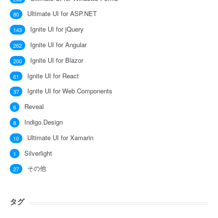
Ultimate UI for ASP.NET
80
Ignite UI for jQuery
143
Ignite UI for Angular
262
Ignite UI for Blazor
200
Ignite UI for React
61
Ignite UI for Web Components
37
Reveal
6
Indigo.Design
8
Ultimate UI for Xamarin
10
Silverlight
1
その他
27
タグ