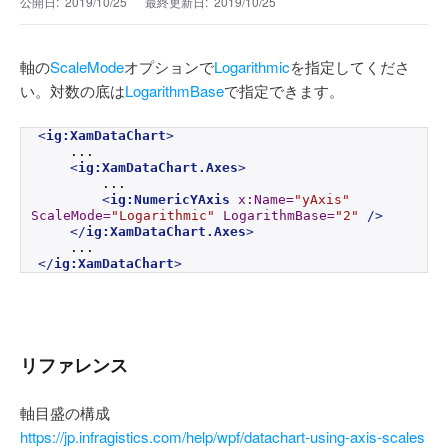
公開日:
2019/10/25
最終更新日:
2019/10/25
軸の
ScaleMode
オプションで
Logarithmic
を指定してくださ
い。対数の底は
LogarithmBase
で指定できます。
<
ig:XamDataChart
>
    ...
<
ig:XamDataChart.Axes
>
        ...
<
ig:NumericYAxis
x:Name
=
"yAxis"
ScaleMode
=
"Logarithmic"
LogarithmBase
=
"2"
/>
</
ig:XamDataChart.Axes
>
    ...
</
ig:XamDataChart
>
リファレンス
軸目盛の構成
https://jp.infragistics.com/help/wpf/datachart-using-axis-scales