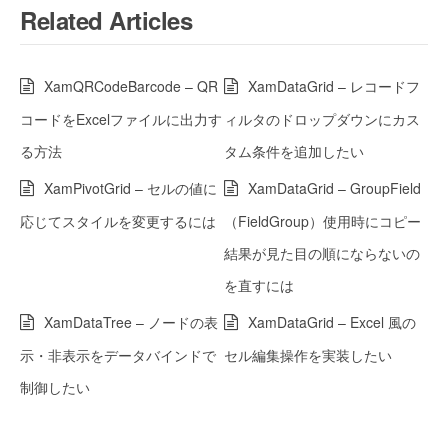
Related Articles
XamQRCodeBarcode – QR
XamDataGrid – レコードフ
コードをExcelファイルに出力す
ィルタのドロップダウンにカス
る方法
タム条件を追加したい
XamPivotGrid – セルの値に
XamDataGrid – GroupField
応じてスタイルを変更するには
（FieldGroup）使用時にコピー
結果が見た目の順にならないの
を直すには
XamDataTree – ノードの表
XamDataGrid – Excel 風の
示・非表示をデータバインドで
セル編集操作を実装したい
制御したい