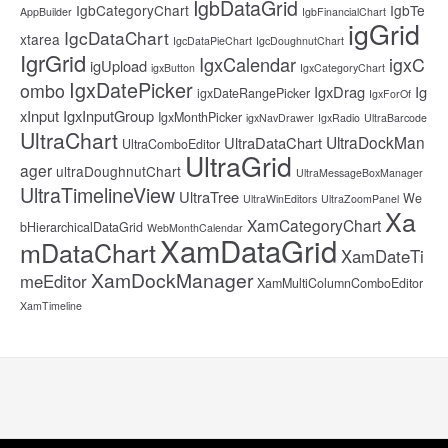
IgbDataGrid
IgbCategoryChart
IgbTe
AppBuilder
IgbFinancialChart
igGrid
IgcDataChart
xtarea
IgcDataPieChart
IgcDoughnutChart
IgrGrid
IgxCalendar
igxC
igUpload
igxButton
IgxCategoryChart
IgxDatePicker
ombo
IgxDrag
Ig
igxDateRangePicker
IgxForOf
xInput
IgxInputGroup
IgxMonthPicker
igxNavDrawer
IgxRadio
UltraBarcode
UltraChart
UltraDockMan
UltraDataChart
UltraComboEditor
UltraGrid
ager
ultraDoughnutChart
UltraMessageBoxManager
UltraTimelineView
UltraTree
We
UltraWinEditors
UltraZoomPanel
Xa
XamCategoryChart
bHierarchicalDataGrid
WebMonthCalendar
XamDataGrid
mDataChart
XamDateTi
XamDockManager
meEditor
XamMultiColumnComboEditor
XamTimeline