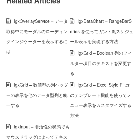
Related Articles
IgxOverlayService – データ
IgxDataChart – RangeBarS
取得中にモーダルのローディン
eries を使ってガント風スケジュ
グインジケーターを表示するに
ール表示を実現する方法
は
IgxGrid – Boolean 列のフィ
ルター項目のテキストを変更す
る
IgxGrid – 数値型の列ヘッダ
IgxGrid – Excel Style Filter
ーの表示を他のデータ型列と統
のテンプレート機能を使ってメ
一する
ニュー表示をカスタマイズする
方法
IgxInput – 非活性の状態でも
マウスドラッグによってテキス