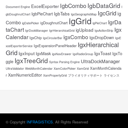
IgbDataGrid
IgbCombo
ExcelExporter
Document Engine
I
IgcGrid
ig
IgbTabs
IgbPieChart
gbDoughnutChart
IgcGeographicMap
igGrid
IgrDa
Combo
igDoughnutChart
igDatePicker
igPieChart
taChart
Igx
igUpload
IgrDockManager
IgrHierarchicalGrid
IgxActionStrip
Calendar
igxCombo
IgxDropDown
IgxChip
IgxCircularBar
IgxE
IgxHierarchical
IgxExpansionPanelHeader
xcelExporterService
Grid
IgxInput
IgxToast
IgxMask
IgxTo
igxNavDrawer
IgxRadioGroup
IgxTreeGrid
UltraDockManager
ggle
Syntax Parsing Engine
XamMonthCalenda
UltraValidator
WebMonthCalendar
XamColorPicker
XamGrid
XamNumericEditor
r
XamPropertyGrid
プライオリティサポート
ライセンス
© Copyright
INFRAGISTICS
. All Rights Reserved