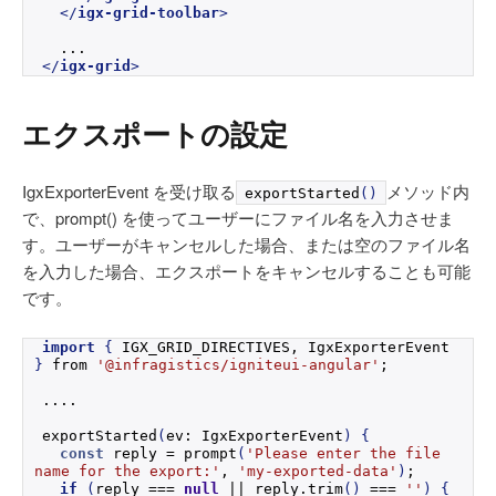
</
igx-grid-toolbar
>
  ...
</
igx-grid
>
エクスポートの設定
IgxExporterEvent を受け取る
メソッド内
exportStarted
()
で、prompt() を使ってユーザーにファイル名を入力させま
す。ユーザーがキャンセルした場合、または空のファイル名
を入力した場合、エクスポートをキャンセルすることも可能
です。
import
{
 IGX_GRID_DIRECTIVES, IgxExporterEvent 
}
 from 
'@infragistics/igniteui-angular'
;
....
exportStarted
(
ev: IgxExporterEvent
)
{
const
 reply = 
prompt
(
'Please enter the file 
name for the export:'
, 
'my-exported-data'
)
;
if
(
reply === 
null
 || reply.
trim
(
)
 === 
''
)
{