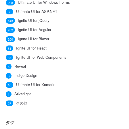
Ultimate UI for Windows Forms
208
Ultimate UI for ASP.NET
80
Ignite UI for jQuery
143
Ignite UI for Angular
262
Ignite UI for Blazor
200
Ignite UI for React
61
Ignite UI for Web Components
37
Reveal
6
Indigo.Design
8
Ultimate UI for Xamarin
10
Silverlight
1
その他
27
タグ