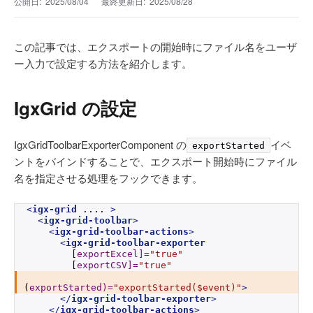
公開日:
2025/08/04
最終更新日:
2025/08/28
この記事では、エクスポートの開始時にファイル名をユーザ
ー入力で設定する方法を紹介します。
IgxGrid の設定
IgxGridToolbarExporterComponent の
イベ
exportStarted
ントをバインドすることで、エクスポート開始時にファイル
名を指定させる処理をフックできます。
<
igx-grid
 .... 
>
<
igx-grid-toolbar
>
<
igx-grid-toolbar-actions
>
<
igx-grid-toolbar-exporter
        [
exportExcel]
=
"true"
        [
exportCSV]
=
"true"
(
exportStarted)
=
"exportStarted($event)"
>
</
igx-grid-toolbar-exporter
>
</
igx-grid-toolbar-actions
>