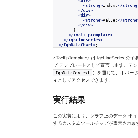
<
div
>
<
strong
>
Index:
</
strong
</
div
>
<
div
>
<
strong
>
Value:
</
strong
</
div
>
      }
</
TooltipTemplate
>
</
IgbLineSeries
>
</
IgbDataChart
>
;
<TooltipTemplate> は IgbLi
プ テンプレートとして宣言します。テ
）を通じて、ホバーさ
IgbDataContext
ィとしてアクセスできます。
実行結果
この実装により、グラフ上のデータ ポイント
するカスタムツールチップが表示されま