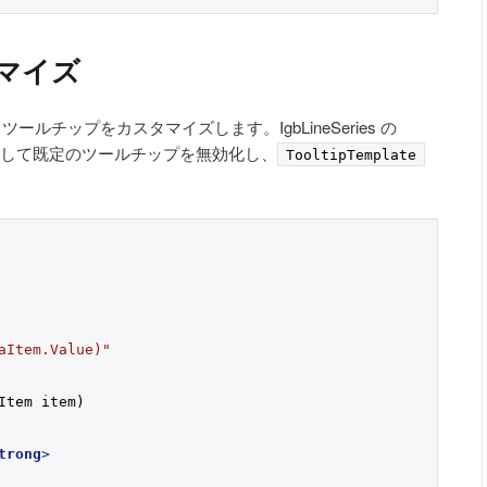
マイズ
 を追加し、ツールチップをカスタマイズします。IgbLineSeries の
して既定のツールチップを無効化し、
TooltipTemplate
aItem.Value)"
Item item)
trong
>