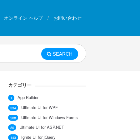
オンライン ヘルプ
お問い合わせ
SEARCH
カテゴリー
App Builder
1
Ultimate UI for WPF
334
Ultimate UI for Windows Forms
208
Ultimate UI for ASP.NET
80
Ignite UI for jQuery
143