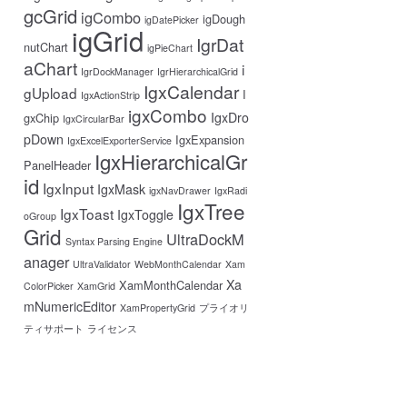
gcGrid
igCombo
igDough
igDatePicker
igGrid
IgrDat
nutChart
igPieChart
aChart
i
IgrDockManager
IgrHierarchicalGrid
IgxCalendar
gUpload
I
IgxActionStrip
igxCombo
IgxDro
gxChip
IgxCircularBar
pDown
IgxExpansion
IgxExcelExporterService
IgxHierarchicalGr
PanelHeader
id
IgxInput
IgxMask
igxNavDrawer
IgxRadi
IgxTree
IgxToast
IgxToggle
oGroup
Grid
UltraDockM
Syntax Parsing Engine
anager
UltraValidator
WebMonthCalendar
Xam
Xa
XamMonthCalendar
ColorPicker
XamGrid
mNumericEditor
XamPropertyGrid
プライオリ
ティサポート
ライセンス