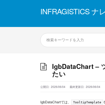
INFRAGISTICS
IgbDataCha
たい
公開日:
2026/06/04
最終更新日:
2026/06/04
IgbDataChartでは、
TooltipTemplate