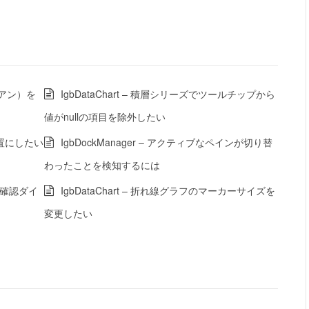
ディアン）を
IgbDataChart – 積層シリーズでツールチップから
値がnullの項目を除外したい
配置にしたい
IgbDockManager – アクティブなペインが切り替
わったことを検知するには
際に確認ダイ
IgbDataChart – 折れ線グラフのマーカーサイズを
変更したい