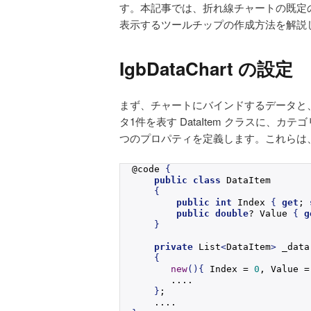
す。本記事では、折れ線チャートの既定
表示するツールチップの作成方法を解説
IgbDataChart の設定
まず、チャートにバインドするデータと
タ1件を表す DataItem クラスに、カテゴ
つのプロパティを定義します。これらは
@code 
{
public
class
 DataItem
{
public
int
 Index 
{
get
; 
public
double
? Value 
{
g
}
private
 List
<
DataItem
>
 _data
{
new
(){
 Index = 
0
, Value =
       ....
}
;
    ....