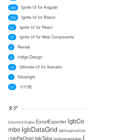
Ignite UI for Angular
262
Ignite UI for Blazor
200
Ignite UI for React
61
Ignite UI for Web Components
37
Reveal
6
Indigo.Design
8
Ultimate UI for Xamarin
10
Silverlight
1
その他
27
タグ
IgbCo
ExcelExporter
Document Engine
IgbDataGrid
mbo
IgbDoughnutChar
I
IgbTabs
IgbPieChart
t
IgcGeographicMap