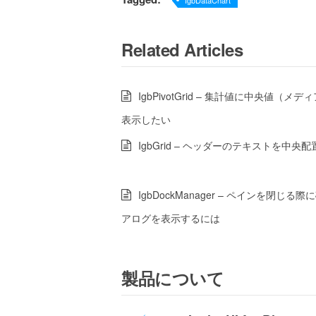
IgbDataChart
Related Articles
IgbPivotGrid – 集計値に中央値（メ
表示したい
IgbGrid – ヘッダーのテキストを中央
IgbDockManager – ペインを閉じる
アログを表示するには
製品について