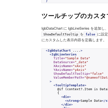
}
ツールチップのカスタ
IgbDataChart に IgbLineSeries
を
に設定
ShowDefaultTooltip
false
にカスタムした表示内容を定義します。
<
IgbDataChart
 ....
>
<
IgbLineSeries
Title
=
"Sample Data"
DataSource
=
"_data"
XAxisName
=
"xAxis"
YAxisName
=
"yAxis"
ShowDefaultTooltip
=
"false"
ValueMemberPath
=
"@nameof(Dat
>
<
TooltipTemplate
>
      @if (context?.Item is Data
      {
<
div
>
<
strong
>
Sample Data
</
s
</
div
>