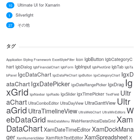
Ultimate UI for Xamarin
10
Silverlight
1
その他
27
タグ
IgbButton
IgbCategoryC
Icon
Application Styling Framework
ExcelStyleFilter
IgbInput
hart
IgbDialog
IgbTab
IgbFinancialChart
IgbForm
IgbPivotGrid
IgbTa
IgxD
IgcDataChart
bPanel
IgcDataPieChart
igxButton
IgxCategoryChart
Ig
IgxDatePicker
ataChart
IgxDrag
igxDateRangePicker
xGrid
Ultr
igxTimePicker
IgxSlider
IgxNavbar
IgxRadio
TextField
Ultr
aChart
UltraGanttView
UltraComboEditor
UltraDayView
aGrid
W
UltraTimelineView
UltraWebChart
UltraWinEditors
Xam
ebDataGrid
WebHierarchicalDataGrid
WebDataMenu
DataChart
XamDockMana
XamDateTimeEditor
ger
XamSpreadsheet
XamRichTextEditor
X
XamNumericSlider