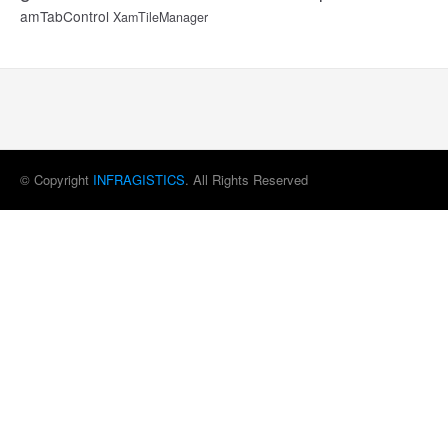
amTabControl
XamTileManager
© Copyright
INFRAGISTICS
. All Rights Reserved