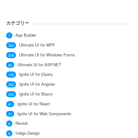
カテゴリー
App Builder
1
Ultimate UI for WPF
334
Ultimate UI for Windows Forms
208
Ultimate UI for ASP.NET
80
Ignite UI for jQuery
143
Ignite UI for Angular
262
Ignite UI for Blazor
200
Ignite UI for React
61
Ignite UI for Web Components
37
Reveal
6
Indigo.Design
8