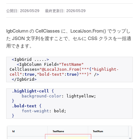
公開日:
2026/05/29
最終更新日:
2026/05/29
IgbColumn の CellClasses に、LocalJson.From() でラップし
た JSON 文字列を渡すことで、セルに CSS クラスを一括適
用できます。
<
IgbGrid .....
>
<
IgbColumn Field=
"TestName"
CellClasses=
"@LocalJson.From("
""
{
"highlight-
cell"
:
true
,
"bold-text"
:
true
}
""
")"
 /
>
<
/IgbGrid
>
.highlight-cell
{
background-color
: lightyellow;
}
.bold-text
{
font-weight
: bold;
}