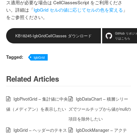
ス適用が必要な場合は CellClassesScript をご利用くださ
い。詳細は「
IgbGrid セルの値に応じてセルの色を変える
」
をご参照ください。
GitHub リポジ
KB18245-IgbGridCellClasses ダウンロード
リはこちら
Tagged:
IgbGrid
Related Articles
IgbPivotGrid – 集計値に中央
IgbDataChart – 積層シリー
値（メディアン）を表示したい
ズでツールチップから値がnullの
項目を除外したい
IgbGrid – ヘッダーのテキス
IgbDockManager – アクテ