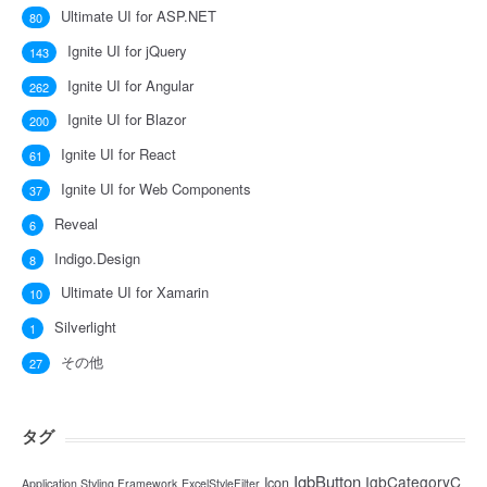
Ultimate UI for ASP.NET
80
Ignite UI for jQuery
143
Ignite UI for Angular
262
Ignite UI for Blazor
200
Ignite UI for React
61
Ignite UI for Web Components
37
Reveal
6
Indigo.Design
8
Ultimate UI for Xamarin
10
Silverlight
1
その他
27
タグ
IgbButton
IgbCategoryC
Icon
Application Styling Framework
ExcelStyleFilter