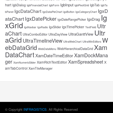
IgbInput
hart
IgbDialog
IgbTab
IgbFinancialChart
IgbForm
IgbPivotGrid
IgbTa
IgxD
IgcDataChart
bPanel
IgcDataPieChart
igxButton
IgxCategoryChart
Ig
IgxDatePicker
ataChart
IgxDrag
igxDateRangePicker
xGrid
Ultr
igxTimePicker
IgxSlider
IgxNavbar
IgxRadio
TextField
Ultr
aChart
UltraGanttView
UltraComboEditor
UltraDayView
aGrid
W
UltraTimelineView
UltraWebChart
UltraWinEditors
Xam
ebDataGrid
WebHierarchicalDataGrid
WebDataMenu
DataChart
XamDockMana
XamDateTimeEditor
ger
XamSpreadsheet
XamRichTextEditor
X
XamNumericSlider
amTabControl
XamTileManager
© Copyright
INFRAGISTICS
. All Rights Reserved