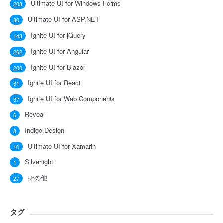
Ultimate UI for Windows Forms
208
Ultimate UI for ASP.NET
80
Ignite UI for jQuery
143
Ignite UI for Angular
262
Ignite UI for Blazor
200
Ignite UI for React
61
Ignite UI for Web Components
37
Reveal
6
Indigo.Design
8
Ultimate UI for Xamarin
10
Silverlight
1
その他
27
タグ