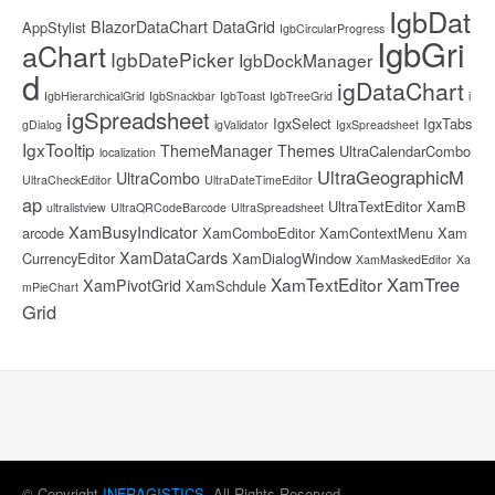
IgbDat
BlazorDataChart
DataGrid
AppStylist
IgbCircularProgress
IgbGri
aChart
IgbDatePicker
IgbDockManager
d
igDataChart
IgbHierarchicalGrid
IgbSnackbar
IgbToast
IgbTreeGrid
i
igSpreadsheet
IgxSelect
IgxTabs
gDialog
igValidator
IgxSpreadsheet
IgxTooltip
ThemeManager
Themes
UltraCalendarCombo
localization
UltraGeographicM
UltraCombo
UltraCheckEditor
UltraDateTimeEditor
ap
UltraTextEditor
XamB
ultralistview
UltraQRCodeBarcode
UltraSpreadsheet
XamBusyIndicator
arcode
XamComboEditor
XamContextMenu
Xam
XamDataCards
CurrencyEditor
XamDialogWindow
XamMaskedEditor
Xa
XamTree
XamTextEditor
XamPivotGrid
XamSchdule
mPieChart
Grid
© Copyright
INFRAGISTICS
. All Rights Reserved