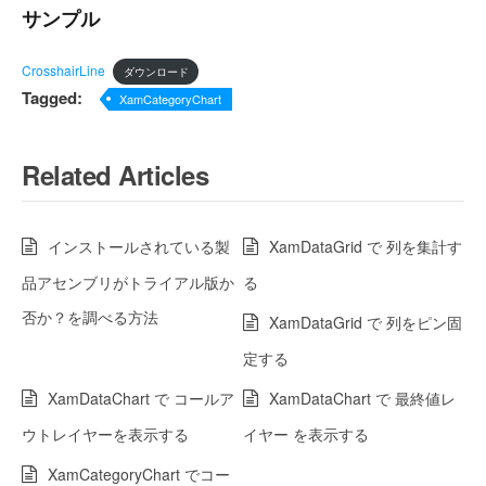
サンプル
CrosshairLine
ダウンロード
Tagged:
XamCategoryChart
Related Articles
インストールされている製
XamDataGrid で 列を集計す
品アセンブリがトライアル版か
る
否か？を調べる方法
XamDataGrid で 列をピン固
定する
XamDataChart で コールア
XamDataChart で 最終値レ
ウトレイヤーを表示する
イヤー を表示する
XamCategoryChart でコー