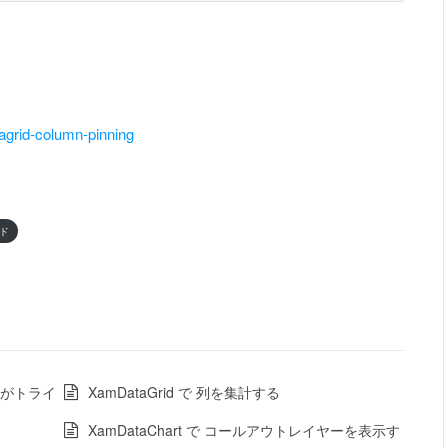
tagrid-column-pinning
ド
がトライ
XamDataGrid で 列を集計する
XamDataChart で コールアウトレイヤーを表示す