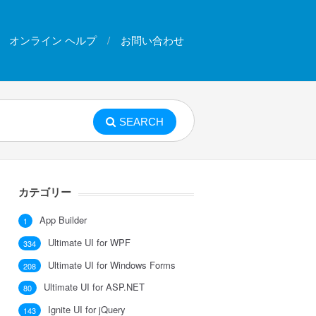
オンライン ヘルプ
お問い合わせ
SEARCH
カテゴリー
App Builder
1
Ultimate UI for WPF
334
Ultimate UI for Windows Forms
208
Ultimate UI for ASP.NET
80
Ignite UI for jQuery
143