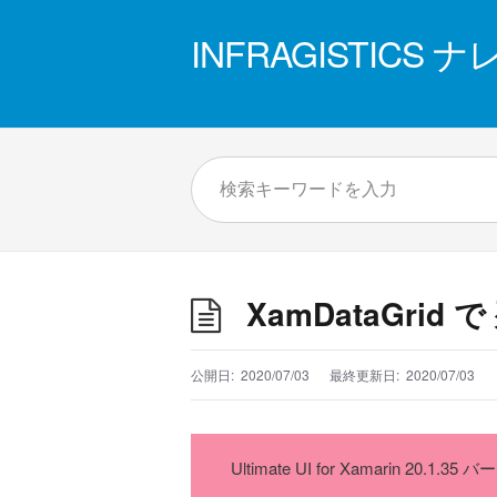
INFRAGISTICS
XamDataGri
公開日:
2020/07/03
最終更新日:
2020/07/03
Ultimate UI for Xamarin 