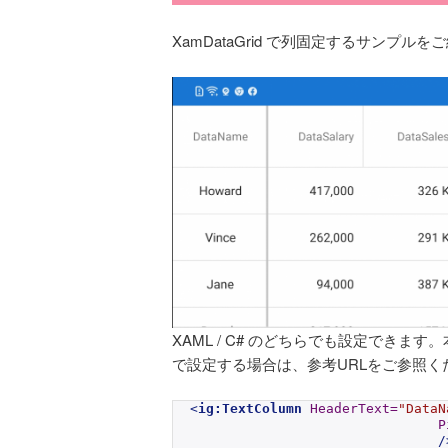
XamDataGrid で列固定するサンプル
XAML / C# のどちらでも設定できま
で設定する場合は、参考URLをご参照く
<
ig:TextColumn
HeaderText
=
"DataN
P
/