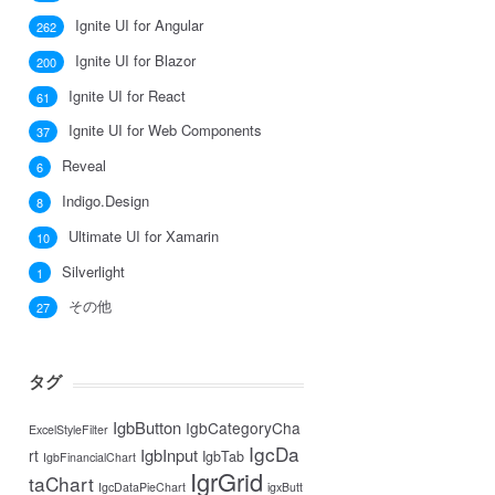
Ignite UI for Angular
262
Ignite UI for Blazor
200
Ignite UI for React
61
Ignite UI for Web Components
37
Reveal
6
Indigo.Design
8
Ultimate UI for Xamarin
10
Silverlight
1
その他
27
タグ
IgbButton
IgbCategoryCha
ExcelStyleFilter
IgcDa
IgbInput
rt
IgbTab
IgbFinancialChart
IgrGrid
taChart
IgcDataPieChart
igxButt