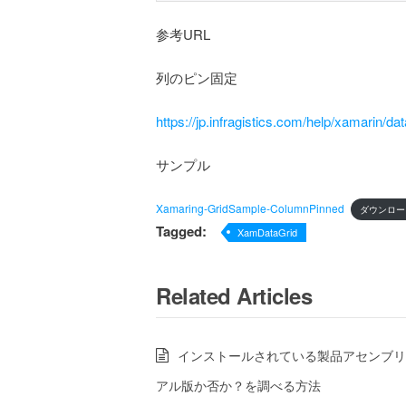
参考URL
列のピン固定
https://jp.infragistics.com/help/xamarin/da
サンプル
Xamaring-GridSample-ColumnPinned
ダウンロー
Tagged:
XamDataGrid
Related Articles
インストールされている製品アセンブリ
アル版か否か？を調べる方法