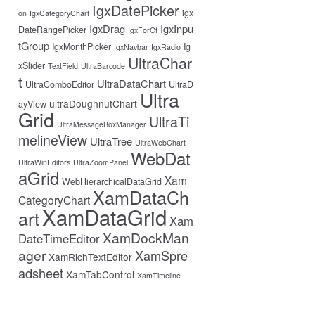
IgxDatePicker
igx
on
IgxCategoryChart
IgxDrag
IgxInpu
DateRangePicker
IgxForOf
tGroup
IgxMonthPicker
Ig
IgxNavbar
IgxRadio
UltraChar
xSlider
TextField
UltraBarcode
t
UltraDataChart
UltraComboEditor
UltraD
Ultra
ultraDoughnutChart
ayView
Grid
UltraTi
UltraMessageBoxManager
melineView
UltraTree
UltraWebChart
WebDat
UltraWinEditors
UltraZoomPanel
aGrid
Xam
WebHierarchicalDataGrid
XamDataCh
CategoryChart
XamDataGrid
art
Xam
XamDockMan
DateTimeEditor
ager
XamSpre
XamRichTextEditor
adsheet
XamTabControl
XamTimeline