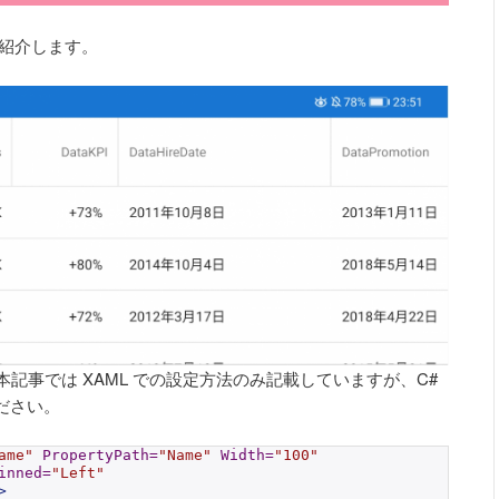
をご紹介します。
す。本記事では XAML での設定方法のみ記載していますが、C#
ださい。
ame"
PropertyPath
=
"Name"
Width
=
"100"
inned
=
"Left"
>