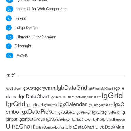
Ignite UI for Web Components
37
Reveal
6
Indigo.Design
8
Ultimate UI for Xamarin
10
Silverlight
1
その他
27
タグ
IgbDataGrid
IgbCategoryChart
IgbTe
AppBuilder
IgbFinancialChart
igGrid
IgcDataChart
xtarea
IgcDataPieChart
IgcDoughnutChart
IgrGrid
IgxCalendar
igxC
igUpload
igxButton
IgxCategoryChart
IgxDatePicker
ombo
IgxDrag
Ig
igxDateRangePicker
IgxForOf
xInput
IgxInputGroup
IgxMonthPicker
igxNavDrawer
IgxRadio
UltraBarcode
UltraChart
UltraDockMan
UltraDataChart
UltraComboEditor