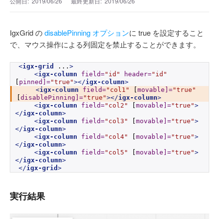
公開日:
2019/06/26
最終更新日:
2019/06/26
IgxGrid の
disablePinning オプション
に true を設定すること
で、マウス操作による列固定を禁止することができます。
<
igx-grid
 ...
>
<
igx-column
field
=
"id"
header
=
"id"
[
pinned]
=
"true"
>
</
igx-column
>
<
igx-column
field
=
"col1"
 [
movable]
=
"true"
[
disablePinning]
=
"true"
>
</
igx-column
>
<
igx-column
field
=
"col2"
 [
movable]
=
"true"
>
</
igx-column
>
<
igx-column
field
=
"col3"
 [
movable]
=
"true"
>
</
igx-column
>
<
igx-column
field
=
"col4"
 [
movable]
=
"true"
>
</
igx-column
>
<
igx-column
field
=
"col5"
 [
movable]
=
"true"
>
</
igx-column
>
</
igx-grid
>
実行結果