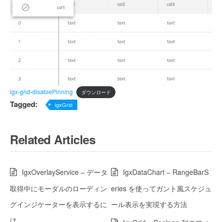
igx-grid-disablePinning
ダウンロード
Tagged:
IgxGrid
Related Articles
IgxOverlayService – データ
IgxDataChart – RangeBarS
取得中にモーダルのローディン
eries を使ってガント風スケジュ
グインジケーターを表示するに
ール表示を実現する方法
は