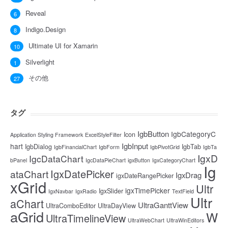
Reveal
6
Indigo.Design
8
Ultimate UI for Xamarin
10
Silverlight
1
その他
27
タグ
IgbButton
IgbCategoryC
Icon
Application Styling Framework
ExcelStyleFilter
IgbInput
hart
IgbDialog
IgbTab
IgbFinancialChart
IgbForm
IgbPivotGrid
IgbTa
IgxD
IgcDataChart
bPanel
IgcDataPieChart
igxButton
IgxCategoryChart
Ig
IgxDatePicker
ataChart
IgxDrag
igxDateRangePicker
xGrid
Ultr
igxTimePicker
IgxSlider
IgxNavbar
IgxRadio
TextField
Ultr
aChart
UltraGanttView
UltraComboEditor
UltraDayView
aGrid
W
UltraTimelineView
UltraWebChart
UltraWinEditors