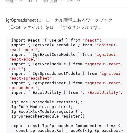
公開日:
2022/11/21
最終更新日:
2022/11/21
IgrSpreadsheet に、ローカル環境にあるワークブック
（Excel ファイル）をロードするサンプルです。
import React, 
{
 useRef 
}
 from 
"react"
;
import 
{
 IgrExcelXlsxModule 
}
 from 
"igniteui-
react-excel"
;
import 
{
 IgrExcelCoreModule 
}
 from 
"igniteui-
react-excel"
;
import 
{
 IgrExcelModule 
}
 from 
"igniteui-react-
excel"
;
import 
{
 IgrSpreadsheetModule 
}
 from 
"igniteui-
react-spreadsheet"
;
import 
{
 IgrSpreadsheet 
}
 from 
"igniteui-react-
spreadsheet"
;
import 
{
 ExcelUtility 
}
 from 
"../ExcelUtility"
;
IgrExcelCoreModule.
register
()
;
IgrExcelModule.
register
()
;
IgrExcelXlsxModule.
register
()
;
IgrSpreadsheetModule.
register
()
;
export const IgrSpreadsheetComponent = 
()
 =
>
{
  const spreadsheetRef = useRef
<
IgrSpreadsheet
>