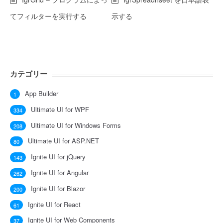
てフィルターを実行する
示する
カテゴリー
App Builder
1
Ultimate UI for WPF
334
Ultimate UI for Windows Forms
208
Ultimate UI for ASP.NET
80
Ignite UI for jQuery
143
Ignite UI for Angular
262
Ignite UI for Blazor
200
Ignite UI for React
61
Ignite UI for Web Components
37