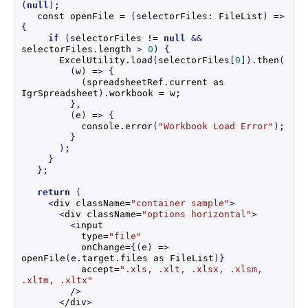
(
null
)
;
  const openFile = 
(
selectorFiles: FileList
)
 =
>
{
if
(
selectorFiles != 
null
&&
selectorFiles.
length
>
0
)
{
      ExcelUtility.
load
(
selectorFiles
[
0
])
.
then
(
(
w
)
 =
>
{
(
spreadsheetRef.
current
 as 
IgrSpreadsheet
)
.
workbook
 = w;
}
,
(
e
)
 =
>
{
          console.
error
(
"Workbook Load Error"
)
;
}
)
;
}
}
;
return
(
<
div className=
"container sample"
>
<
div className=
"options horizontal"
>
<
input
          type=
"file"
          onChange=
{(
e
)
 =
>
openFile
(
e.
target
.
files
 as FileList
)}
          accept=
".xls, .xlt, .xlsx, .xlsm, 
.xltm, .xltx"
        /
>
<
/div
>