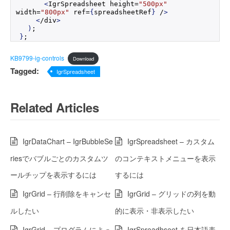
<
IgrSpreadsheet height=
"500px"
width=
"800px"
 ref=
{
spreadsheetRef
}
 /
>
<
/div
>
)
;
}
;
KB9799-ig-controls
Download
Tagged:
IgrSpreadsheet
Related Articles
IgrDataChart – IgrBubbleSe
IgrSpreadsheet – カスタム
riesでバブルごとのカスタムツ
のコンテキストメニューを表示
ールチップを表示するには
するには
IgrGrid – 行削除をキャンセ
IgrGrid – グリッドの列を動
ルしたい
的に表示・非表示したい
IgrGrid – プログラムによっ
IgrSpreadhseet を日本語表