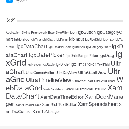
その他
27
タグ
IgbButton
IgbCategoryC
Icon
Application Styling Framework
ExcelStyleFilter
IgbInput
hart
IgbDialog
IgbTab
IgbFinancialChart
IgbForm
IgbPivotGrid
IgbTa
IgxD
IgcDataChart
bPanel
IgcDataPieChart
igxButton
IgxCategoryChart
Ig
IgxDatePicker
ataChart
IgxDrag
igxDateRangePicker
xGrid
Ultr
igxTimePicker
IgxSlider
IgxNavbar
IgxRadio
TextField
Ultr
aChart
UltraGanttView
UltraComboEditor
UltraDayView
aGrid
W
UltraTimelineView
UltraWebChart
UltraWinEditors
Xam
ebDataGrid
WebHierarchicalDataGrid
WebDataMenu
DataChart
XamDockMana
XamDateTimeEditor
ger
XamSpreadsheet
XamRichTextEditor
X
XamNumericSlider
amTabControl
XamTileManager