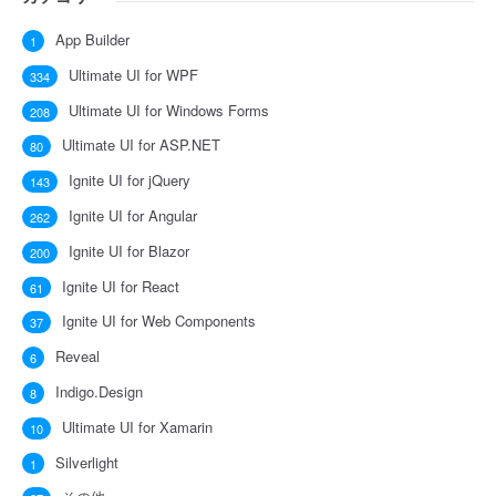
App Builder
1
Ultimate UI for WPF
334
Ultimate UI for Windows Forms
208
Ultimate UI for ASP.NET
80
Ignite UI for jQuery
143
Ignite UI for Angular
262
Ignite UI for Blazor
200
Ignite UI for React
61
Ignite UI for Web Components
37
Reveal
6
Indigo.Design
8
Ultimate UI for Xamarin
10
Silverlight
1