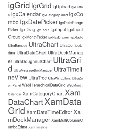
igGrid
IgrGrid
igUpload
igxButto
IgxCalendar
igxCo
n
IgxCategoryChart
IgxDatePicker
mbo
igxDateRange
IgxDrag
IgxInput
IgxInput
Picker
IgxForOf
Group
IgxMonthPicker
igxNavDrawer
IgxRadio
UltraChart
UltraComboE
UltraBarcode
UltraDockManag
UltraDataChart
ditor
UltraGri
er
ultraDoughnutChart
d
UltraTimeli
UltraMessageBoxManager
neView
UltraTree
UltraWinEditors
UltraZo
WebHierarchicalDataGrid
omPanel
WebMonth
Xam
XamCategoryChart
Calendar
XamData
DataChart
Grid
Xa
XamDateTimeEditor
mDockManager
XamMultiColumnC
omboEditor
XamTimeline