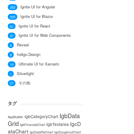
Ignite UI for Angular
262
Ignite UI for Blazor
200
Ignite UI for React
61
Ignite UI for Web Components
37
Reveal
6
Indigo.Design
8
Ultimate UI for Xamarin
10
Silverlight
1
その他
27
タグ
IgbData
IgbCategoryChart
AppBuilder
Grid
IgcD
IgbTextarea
IgbFinancialChart
ataChart
IgcDataPieChart
IgcDoughnutChart