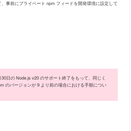
を実行して、事前にプライベート npm フィードを開発環境に設定して
月30日の Node.js v20 のサポート終了をもって、同じく
m のバージョンが 9 より前の場合における手順につい