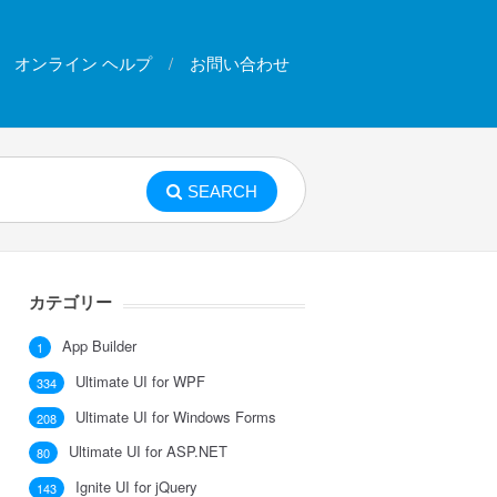
オンライン ヘルプ
お問い合わせ
SEARCH
カテゴリー
App Builder
1
Ultimate UI for WPF
334
Ultimate UI for Windows Forms
208
Ultimate UI for ASP.NET
80
Ignite UI for jQuery
143