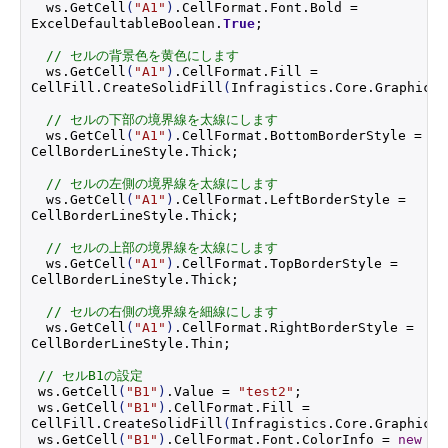
 ws.
GetCell
(
"A1"
)
.
CellFormat
.
Font
.
Bold
 = 
ExcelDefaultableBoolean.
True
;
// セルの背景色を黄色にします
 ws.
GetCell
(
"A1"
)
.
CellFormat
.
Fill
 = 
CellFill.
CreateSolidFill
(
Infragistics.
Core
.
Graphics
.
// セルの下部の境界線を太線にします
 ws.
GetCell
(
"A1"
)
.
CellFormat
.
BottomBorderStyle
 = 
CellBorderLineStyle.
Thick
;
// セルの左側の境界線を太線にします
 ws.
GetCell
(
"A1"
)
.
CellFormat
.
LeftBorderStyle
 = 
CellBorderLineStyle.
Thick
;
// セルの上部の境界線を太線にします
 ws.
GetCell
(
"A1"
)
.
CellFormat
.
TopBorderStyle
 = 
CellBorderLineStyle.
Thick
;
// セルの右側の境界線を細線にします
 ws.
GetCell
(
"A1"
)
.
CellFormat
.
RightBorderStyle
 = 
CellBorderLineStyle.
Thin
;
// セルB1の設定
ws.
GetCell
(
"B1"
)
.
Value
 = 
"test2"
;
ws.
GetCell
(
"B1"
)
.
CellFormat
.
Fill
 = 
CellFill.
CreateSolidFill
(
Infragistics.
Core
.
Graphics
.
ws.
GetCell
(
"B1"
)
.
CellFormat
.
Font
.
ColorInfo
 = 
new