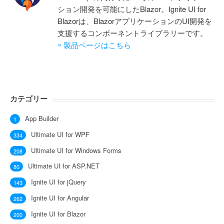
ション開発を可能にしたBlazor。Ignite UI for
Blazorは、BlazorアプリケーションのUI開発を
支援するコンポーネントライブラリーです。
»
製品ページはこちら
カテゴリー
App Builder
1
Ultimate UI for WPF
334
Ultimate UI for Windows Forms
208
Ultimate UI for ASP.NET
80
Ignite UI for jQuery
143
Ignite UI for Angular
262
Ignite UI for Blazor
200