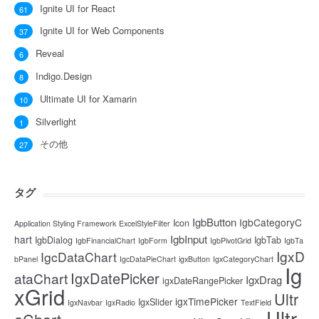
Ignite UI for React
61
Ignite UI for Web Components
37
Reveal
6
Indigo.Design
8
Ultimate UI for Xamarin
10
Silverlight
1
その他
27
タグ
IgbButton
IgbCategoryC
Icon
Application Styling Framework
ExcelStyleFilter
IgbInput
hart
IgbDialog
IgbTab
IgbFinancialChart
IgbForm
IgbPivotGrid
IgbTa
IgxD
IgcDataChart
bPanel
IgcDataPieChart
igxButton
IgxCategoryChart
Ig
IgxDatePicker
ataChart
IgxDrag
igxDateRangePicker
xGrid
Ultr
igxTimePicker
IgxSlider
IgxNavbar
IgxRadio
TextField
Ultr