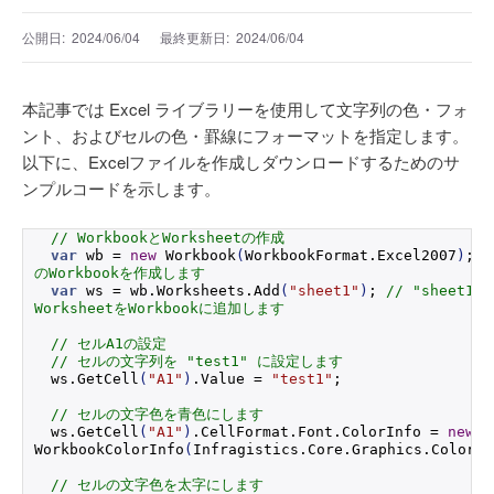
公開日:
2024/06/04
最終更新日:
2024/06/04
本記事では Excel ライブラリーを使用して文字列の色・フォ
ント、およびセルの色・罫線にフォーマットを指定します。
以下に、Excelファイルを作成しダウンロードするためのサ
ンプルコードを示します。
// WorkbookとWorksheetの作成
var
 wb = 
new
Workbook
(
WorkbookFormat.
Excel2007
)
; 
/
のWorkbookを作成します
var
 ws = wb.
Worksheets
.
Add
(
"sheet1"
)
; 
// "sheet1
WorksheetをWorkbookに追加します
// セルA1の設定
// セルの文字列を "test1" に設定します
 ws.
GetCell
(
"A1"
)
.
Value
 = 
"test1"
;
// セルの文字色を青色にします
 ws.
GetCell
(
"A1"
)
.
CellFormat
.
Font
.
ColorInfo
 = 
new
WorkbookColorInfo
(
Infragistics.
Core
.
Graphics
.
Colors
.
// セルの文字色を太字にします