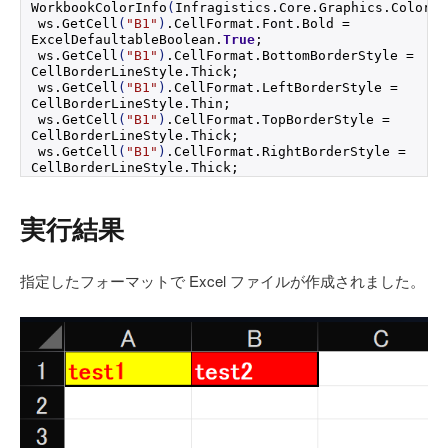
WorkbookColorInfo
(
Infragistics.
Core
.
Graphics
.
Colors
.
ws.
GetCell
(
"B1"
)
.
CellFormat
.
Font
.
Bold
 = 
ExcelDefaultableBoolean.
True
;
ws.
GetCell
(
"B1"
)
.
CellFormat
.
BottomBorderStyle
 = 
CellBorderLineStyle.
Thick
;
ws.
GetCell
(
"B1"
)
.
CellFormat
.
LeftBorderStyle
 = 
CellBorderLineStyle.
Thin
;
ws.
GetCell
(
"B1"
)
.
CellFormat
.
TopBorderStyle
 = 
CellBorderLineStyle.
Thick
;
ws.
GetCell
(
"B1"
)
.
CellFormat
.
RightBorderStyle
 = 
CellBorderLineStyle.
Thick
;
実行結果
指定したフォーマットで Excel ファイルが作成されました。