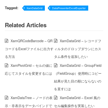
Tagged:
XamDataGrid
DataPresenterExcelExporter
Related Articles
XamQRCodeBarcode – QR
XamDataGrid – レコードフ
コードをExcelファイルに出力す
ィルタのドロップダウンにカス
る方法
タム条件を追加したい
XamPivotGrid – セルの値に
XamDataGrid – GroupField
応じてスタイルを変更するには
（FieldGroup）使用時にコピー
結果が見た目の順にならないの
を直すには
XamDataTree – ノードの表
XamDataGrid – Excel 風の
示・非表示をデータバインドで
セル編集操作を実装したい