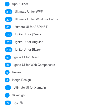
App Builder
1
Ultimate UI for WPF
334
Ultimate UI for Windows Forms
208
Ultimate UI for ASP.NET
80
Ignite UI for jQuery
143
Ignite UI for Angular
262
Ignite UI for Blazor
200
Ignite UI for React
61
Ignite UI for Web Components
37
Reveal
6
Indigo.Design
8
Ultimate UI for Xamarin
10
Silverlight
1
その他
27