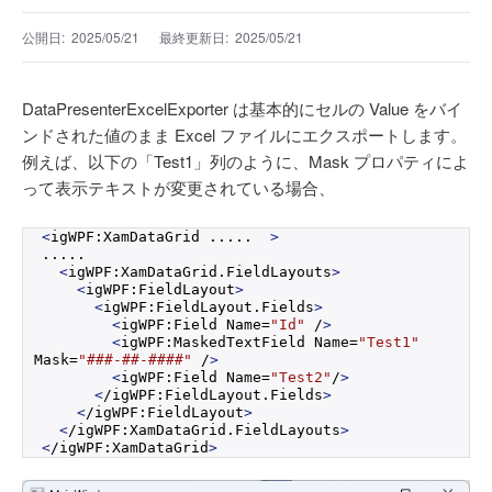
公開日:
2025/05/21
最終更新日:
2025/05/21
DataPresenterExcelExporter は基本的にセルの Value をバイ
ンドされた値のまま Excel ファイルにエクスポートします。
例えば、以下の「Test1」列のように、Mask プロパティによ
って表示テキストが変更されている場合、
<
igWPF:XamDataGrid .....  
>
.....
<
igWPF:XamDataGrid.
FieldLayouts
>
<
igWPF:FieldLayout
>
<
igWPF:FieldLayout.
Fields
>
<
igWPF:Field Name=
"Id"
 /
>
<
igWPF:MaskedTextField Name=
"Test1"
Mask=
"###-##-####"
 /
>
<
igWPF:Field Name=
"Test2"
/
>
<
/igWPF:FieldLayout.
Fields
>
<
/igWPF:FieldLayout
>
<
/igWPF:XamDataGrid.
FieldLayouts
>
<
/igWPF:XamDataGrid
>