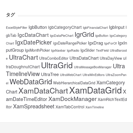
タグ
IgbButton
IgbInput
IgbCategoryChart
I
ExcelStyleFilter
IgbFinancialChart
IgrGrid
IgcDataChart
gbTab
IgcDataPieChart
igxButton
IgxCategory
IgxDatePicker
IgxDrag
IgxIn
igxDateRangePicker
Chart
IgxForOf
putGroup
IgxMonthPicker
IgxSlider
IgxNavbar
IgxRadio
TextField
UltraBarcod
UltraChart
UltraDataChart
ul
UltraComboEditor
UltraDayView
e
UltraGrid
Ultra
traDoughnutChart
UltraMessageBoxManager
TimelineView
UltraTree
UltraWebChart
UltraWinEditors
UltraZoomPan
WebDataGrid
XamCategory
WebHierarchicalDataGrid
el
XamDataGrid
XamDataChart
X
Chart
XamDockManager
amDateTimeEditor
XamRichTextEd
XamSpreadsheet
itor
XamTabControl
XamTimeline