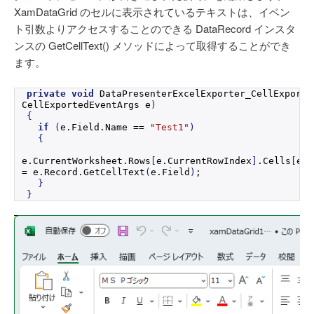
XamDataGrid のセルに表示されているテキストは、イベン
ト引数よりアクセスすることのできる DataRecord インスタ
ンスの GetCellText() メソッドによって取得することができ
ます。
private
void
DataPresenterExcelExporter_CellExporte
CellExportedEventArgs e
)
{
if
(
e.
Field
.
Name
 == 
"Test1"
)
{
e.
CurrentWorksheet
.
Rows
[
e.
CurrentRowIndex
]
.
Cells
[
e.
C
= e.
Record
.
GetCellText
(
e.
Field
)
;
}
}