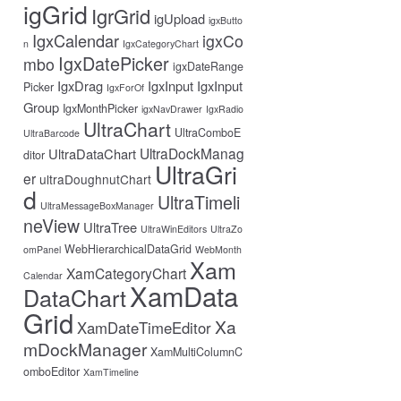
igGrid
IgrGrid
igUpload
igxButto
IgxCalendar
igxCo
n
IgxCategoryChart
IgxDatePicker
mbo
igxDateRange
IgxDrag
IgxInput
IgxInput
Picker
IgxForOf
Group
IgxMonthPicker
igxNavDrawer
IgxRadio
UltraChart
UltraComboE
UltraBarcode
UltraDockManag
UltraDataChart
ditor
UltraGri
er
ultraDoughnutChart
d
UltraTimeli
UltraMessageBoxManager
neView
UltraTree
UltraWinEditors
UltraZo
WebHierarchicalDataGrid
omPanel
WebMonth
Xam
XamCategoryChart
Calendar
XamData
DataChart
Grid
Xa
XamDateTimeEditor
mDockManager
XamMultiColumnC
omboEditor
XamTimeline