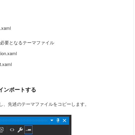
.xaml
ングに必要となるテーマファイル
tion.xaml
t.xaml
インポートする
作成し、先述のテーマファイルをコピーします。