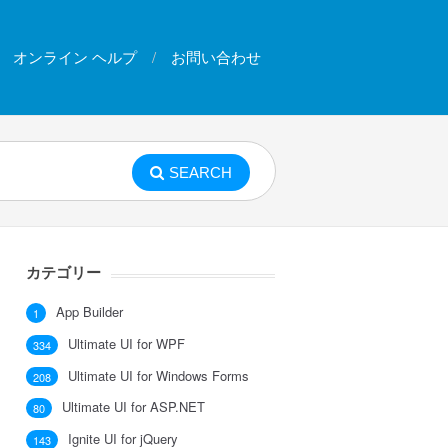
オンライン ヘルプ
お問い合わせ
SEARCH
カテゴリー
App Builder
1
Ultimate UI for WPF
334
Ultimate UI for Windows Forms
208
Ultimate UI for ASP.NET
80
Ignite UI for jQuery
143