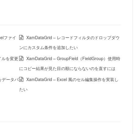
celファイ
XamDataGrid – レコードフィルタのドロップダウ
ンにカスタム条件を追加したい
タイルを変更
XamDataGrid – GroupField（FieldGroup）使用時
にコピー結果が見た目の順にならないのを直すには
示をデータバ
XamDataGrid – Excel 風のセル編集操作を実装し
たい