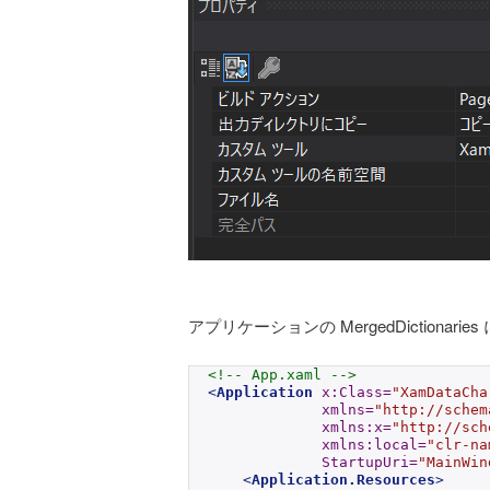
アプリケーションの MergedDictionari
<!-- App.xaml -->
<
Application
x:Class
=
"XamDataCha
xmlns
=
"http://schem
xmlns:x
=
"http://sch
xmlns:local
=
"clr-na
StartupUri
=
"MainWin
<
Application.Resources
>