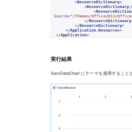
<
ResourceDictionary
>
<
ResourceDictionary.
<
ResourceDiction
Source
=
"/Themes/Office2013/Office
</
ResourceDictionary
</
ResourceDictionary
>
</
Application.Resources
>
</
Application
>
実行結果
XamDataChart にテーマを適用するこ