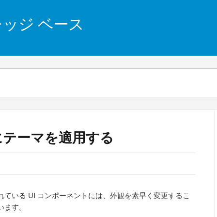
 ナレッジ ベース
rt にテーマを適用する
r WPF に収録されている UI コンポーネントには、外観を素早く変更するこ
います。