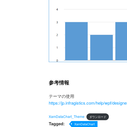
参考情報
テーマの使用
https://jp.infragistics.com/help/wpf/desig
XamDataChart_Theme
ダウンロード
Tagged:
XamDataChart