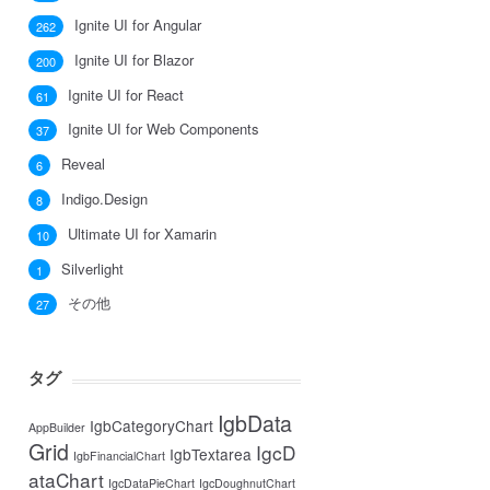
Ignite UI for Angular
262
Ignite UI for Blazor
200
Ignite UI for React
61
Ignite UI for Web Components
37
Reveal
6
Indigo.Design
8
Ultimate UI for Xamarin
10
Silverlight
1
その他
27
タグ
IgbData
IgbCategoryChart
AppBuilder
Grid
IgcD
IgbTextarea
IgbFinancialChart
ataChart
IgcDataPieChart
IgcDoughnutChart