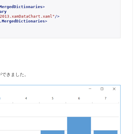
MergedDictionaries
>
ary
2013.xamDataChart.xaml"
/>
.MergedDictionaries
>
とができました。