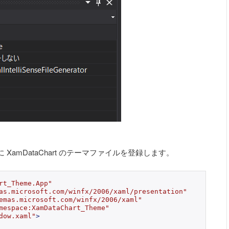
es に XamDataChart のテーマファイルを登録します。
rt_Theme.App"
as.microsoft.com/winfx/2006/xaml/presentation"
emas.microsoft.com/winfx/2006/xaml"
mespace:XamDataChart_Theme"
dow.xaml"
>